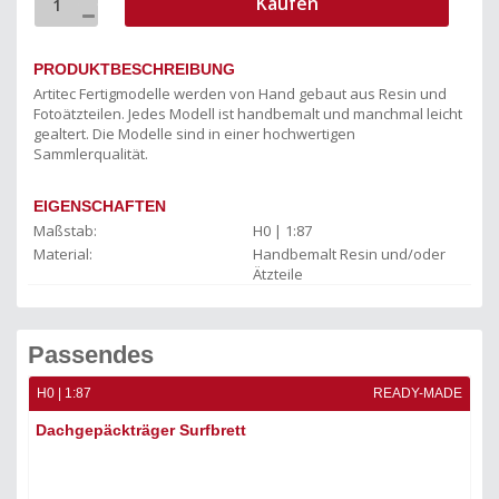
Kaufen
PRODUKTBESCHREIBUNG
Artitec Fertigmodelle werden von Hand gebaut aus Resin und
Fotoätzteilen. Jedes Modell ist handbemalt und manchmal leicht
gealtert. Die Modelle sind in einer hochwertigen
Sammlerqualität.
EIGENSCHAFTEN
Maßstab:
H0 | 1:87
Material:
Handbemalt Resin und/oder
Ätzteile
Passendes
ADE
H0 | 1:87
READY-MADE
H0 
Dachgepäckträger Surfbrett
Da