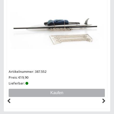
Artikelnummer: 387.552
Ar
Preis: €19,90
Pr
Lieferbar:
Li
Kaufen