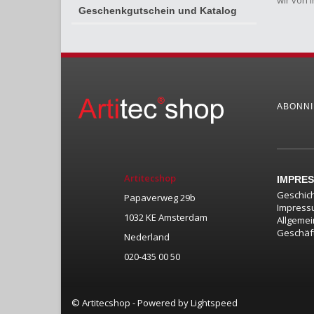
wir von 
Geschenkgutschein und Katalog
ABONNI
Artitecshop
IMPRE
Geschic
Papaverweg 29b
Impress
1032 KE Amsterdam
Allgeme
Geschäf
Nederland
020-435 00 50
© Artitecshop - Powered by
Lightspeed