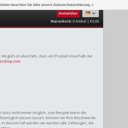
ationen beachten Sie bitte unsere Datenschutzerklärung. »
Anmelden
Warenkorb:
0
Artikel | €0,00
Möglich ist ebenfalls, dass ein Produkt innerhalb der
tecshop.com
.
st dass nicht immer möglich, zum Beispiel wenn die
ellstmöglich wissen lassen. Können wir Ihre Beschwerde
 In diesem Fall werden wir werden alle Zahlungen, die