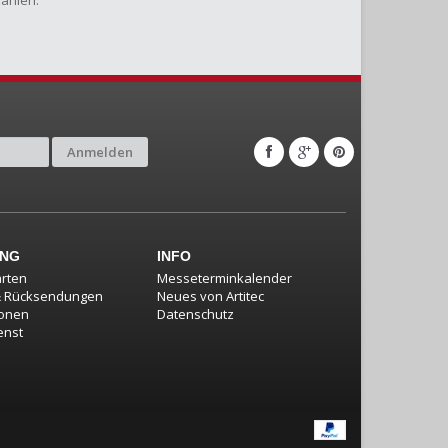
zahlen.
Anmelden
UNG
INFO
rten
Messeterminkalender
& Rücksendungen
Neues von Artitec
ionen
Datenschutz
enst