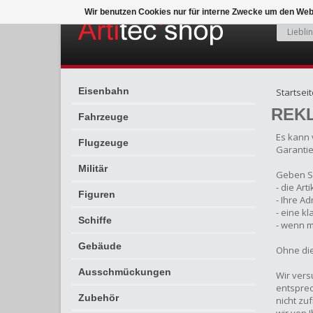
Wir benutzen Cookies nur für interne Zwecke um den Web
Eisenbahn
Startseit
REK
Fahrzeuge
Es kann 
Flugzeuge
Garantiez
Militär
Geben Si
- die Ar
Figuren
- Ihre A
- eine k
Schiffe
- wenn m
Gebäude
Ohne die
Ausschmückungen
Wir vers
entsprec
Zubehör
nicht zu