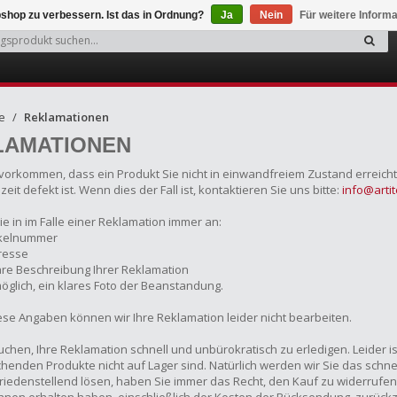
shop zu verbessern. Ist das in Ordnung?
Ja
Nein
Für weitere Inform
e
Reklamationen
LAMATIONEN
vorkommen, dass ein Produkt Sie nicht in einwandfreiem Zustand erreicht. 
eit defekt ist. Wenn dies der Fall ist, kontaktieren Sie uns bitte:
info@arti
e in im Falle einer Reklamation immer an:
tikelnummer
dresse
lare Beschreibung Ihrer Reklamation
öglich, ein klares Foto der Beanstandung.
se Angaben können wir Ihre Reklamation leider nicht bearbeiten.
uchen, Ihre Reklamation schnell und unbürokratisch zu erledigen. Leider i
henden Produkte nicht auf Lager sind. Natürlich werden wir Sie das schn
friedenstellend lösen, haben Sie immer das Recht, den Kauf zu widerrufen.