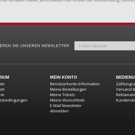
Ihnen erhalten haben, einschließlich der Kosten der Rücksendung, zurück
EREN SIE UNSEREN NEWSLETTER:
SSUM
MEIN KONTO
BEDIEN
hte
Benutzerkonto Information
Zahlungsa
um
Meine Bestellungen
Versand 
ine
Meine Tickets
Reklamat
tsbedingungen
Meine Wunschliste
Kundendi
E-Mail Newsletter
Abmelden