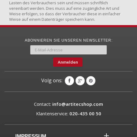
Lasten des Verbrauchers sein und müssen schriftlich
vereinbart werden. Dies muss auf eine zugängliche Art und
Weise erfolgen, so dass der Verbraucher diese in einfacher
Weise auf einem Datenträger speichern kann.
ABONNIEREN SIE UNSEREN NEWSLETTER:
Anmelden
Volg ons:
Contact:
info@artitecshop.com
Klantenservice:
020-435 00 50
IMPRESSUM