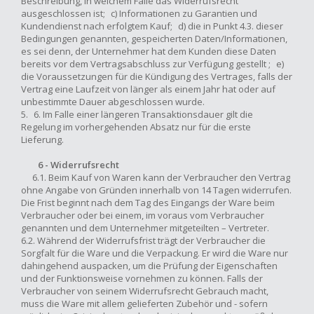
Beschreibung, in welchem Falle das Widerrufsrecht
ausgeschlossen ist; c) Informationen zu Garantien und
Kundendienst nach erfolgtem Kauf; d) die in Punkt 4.3. dieser
Bedingungen genannten, gespeicherten Daten/Informationen,
es sei denn, der Unternehmer hat dem Kunden diese Daten
bereits vor dem Vertragsabschluss zur Verfügung gestellt ; e)
die Voraussetzungen für die Kündigung des Vertrages, falls der
Vertrag eine Laufzeit von länger als einem Jahr hat oder auf
unbestimmte Dauer abgeschlossen wurde.
5. 6. Im Falle einer längeren Transaktionsdauer gilt die
Regelung im vorhergehenden Absatz nur für die erste
Lieferung.
6 - Widerrufsrecht
6.1. Beim Kauf von Waren kann der Verbraucher den Vertrag
ohne Angabe von Gründen innerhalb von 14 Tagen widerrufen.
Die Frist beginnt nach dem Tag des Eingangs der Ware beim
Verbraucher oder bei einem, im voraus vom Verbraucher
genannten und dem Unternehmer mitgeteilten – Vertreter.
6.2. Während der Widerrufsfrist trägt der Verbraucher die
Sorgfalt für die Ware und die Verpackung. Er wird die Ware nur
dahingehend auspacken, um die Prüfung der Eigenschaften
und der Funktionsweise vornehmen zu können. Falls der
Verbraucher von seinem Widerrufsrecht Gebrauch macht,
muss die Ware mit allem gelieferten Zubehör und - sofern