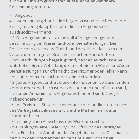
auf die für ihn am günstigsten ausfallende anwendbare
Bestimmung berufen.
4 - Angebot
4.1. Wenn ein Angebot zeitlich begrenzt ist oder an besondere
Bedingungen geknüpft ist, wird dies im Angebotstext
ausdrücklich vermerkt.
4.2. Das Angebot umfasst eine vollständige und genaue
Beschreibung der Waren und/oder Dienstleistungen. Die
Beschreibung ist so ausführlich und detailliert, dass sich der
Verbraucher ein gutes Bild davon machen kann. Sofern
Produktabbildungen beigefügt sind, handelt es sich um eine
wahrheitsgetreue Abbildung der angebotenen Waren und/oder
Dienstleistungen. Für offensichtliche Irrtümer oder Fehler kann
der Unternehmer nicht haftbar gemacht werden.
4.3. Jedes Angebot enthält diese Informationen, so dass für den
Verbraucher ersichtlich ist, was die Rechten und Pflichten sind,
die für die Annahme des Angebotes bindend sind. Dies gilt
insbesondere für:
• den Preis inkl. Steuern • eventuelle Versandkosten • die Art
des Vertragsabschlusses und welche Maßnahmen dafür
erforderlich sind
• den möglichen Ausschluss des Widerrufsrechts
• die Zahlungsweise, Lieferung und Erfüllung des Vertrages
• die Frist für die Annahme des Angebots oder der Zeitraum in
dem sich der Unternehmer an den Preis gebunden hält