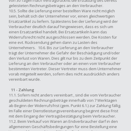
von 30 Tagen nach Vertragsrückritt die Erstattung des bereits
geleisteten Rechnungsbetrages an den Verbraucher.
10.5. Sollte die Lieferung einer bestellten Ware nicht möglich
sein, behält sich der Unternehmer vor, einen gleichwertigen
Ersatzartikel zu liefern. Spätestens bei der Lieferung wird der
Verbraucher deutlich darauf hingewiesen, dass es sich um
einen Ersatzartikel handelt. Bei Ersatzartikeln kann das
Widerrufsrecht nicht ausgeschlossen werden. Die Kosten für
eine evt. Rücksendung gehen dann zu Lasten des
Unternehmers. 10.6. Bis zur Lieferung an den Verbraucher
trägt der Unternehmer die Gefahr der Beschädigung und/oder
den Verlust von Waren. Dies gilt nur bis zu dem Zeitpunkt der
Lieferung an den Verbraucher oder an einen vom Verbraucher
bestimmten Vertreter. Dieser Vertreter muss dem Unternehmer
vorab mitgeteilt werden, sofern dies nicht ausdrücklich anders
vereinbart wurde.
11 - Zahlung
11.1. Sofern nicht anders vereinbart , sind die vom Verbraucher
geschuldeten Rechnungsbeträge innerhalb von 7 Werktagen
ab Beginn der Widerrufsfrist (gem. Punkt 6.1.) zur Zahlung fällig.
Im Falle einer Dienstleistungsvereinbarung beginnt diese Frist
mit dem Eingang der Vertragsbestätigung beim Verbraucher.
11.2. Beim Verkauf von Waren an Endverbraucher darf in den
allgemeinen Geschäftsbedingungen für eine Bestellung eine