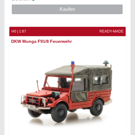
Kaufen
H0 | 1:87
READY-MADE
DKW Munga F91/8 Feuerwehr