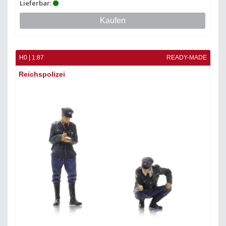
Lieferbar:
Kaufen
H0 | 1:87
READY-MADE
Reichspolizei