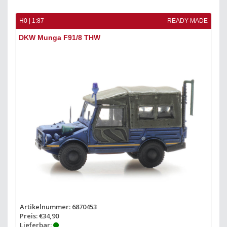
H0 | 1:87
READY-MADE
DKW Munga F91/8 THW
Artikelnummer: 6870453
Preis: €34,90
Lieferbar: