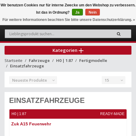
Wir benutzen Cookies nur für interne Zwecke um den Webshop zu verbessern.
Ist das in Ordnung?
Ja
Nein
0
Für weitere Informationen beachten Sie bitte unsere Datenschutzerklärung. »
Kategorien
Startseite
Fahrzeuge
H0 | 1:87
Fertigmodelle
Einsatzfahrzeuge
Neueste Produkte
15
EINSATZFAHRZEUGE
H0 | 1:87
READY-MADE
Zuk A15 Feuerwehr