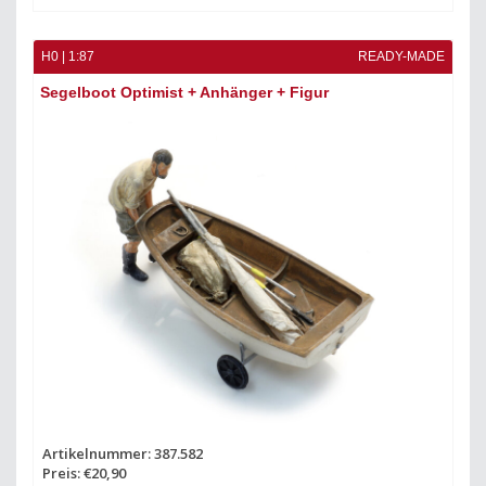
H0 | 1:87
READY-MADE
Segelboot Optimist + Anhänger + Figur
Artikelnummer: 387.582
Preis: €20,90