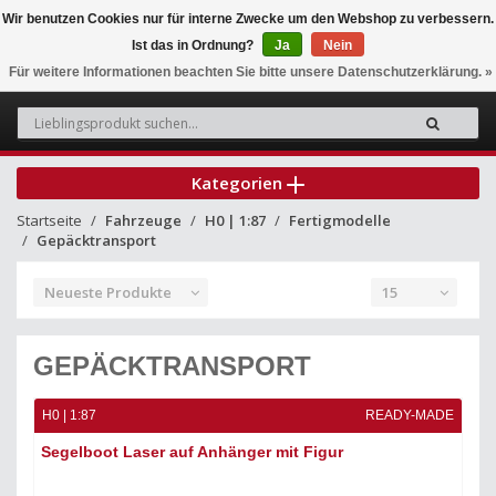
Wir benutzen Cookies nur für interne Zwecke um den Webshop zu verbessern.
Ist das in Ordnung?
Ja
Nein
0
Für weitere Informationen beachten Sie bitte unsere Datenschutzerklärung. »
Kategorien
Startseite
Fahrzeuge
H0 | 1:87
Fertigmodelle
Gepäcktransport
Neueste Produkte
15
GEPÄCKTRANSPORT
H0 | 1:87
READY-MADE
Segelboot Laser auf Anhänger mit Figur