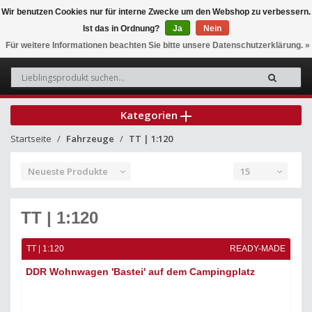
Wir benutzen Cookies nur für interne Zwecke um den Webshop zu verbessern.
Ist das in Ordnung?
Ja
Nein
0
Für weitere Informationen beachten Sie bitte unsere Datenschutzerklärung. »
Kategorien
Startseite
Fahrzeuge
TT | 1:120
Neueste Produkte
15
TT | 1:120
TT | 1:120
READY-MADE
DDR Wohnwagen 'Bastei' auf dem Campingplatz