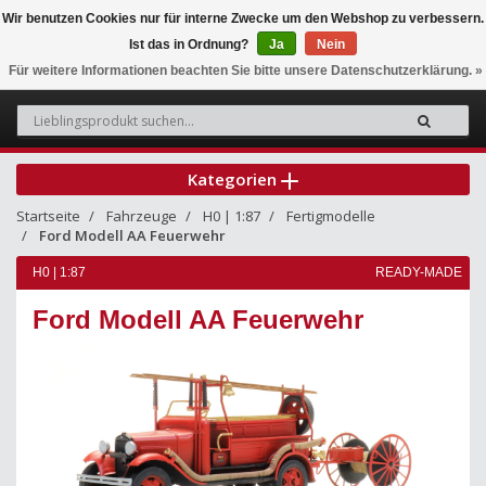
Wir benutzen Cookies nur für interne Zwecke um den Webshop zu verbessern.
Ist das in Ordnung?
Ja
Nein
0
Für weitere Informationen beachten Sie bitte unsere Datenschutzerklärung. »
Kategorien
Startseite
Fahrzeuge
H0 | 1:87
Fertigmodelle
Ford Modell AA Feuerwehr
H0 | 1:87
READY-MADE
Ford Modell AA Feuerwehr