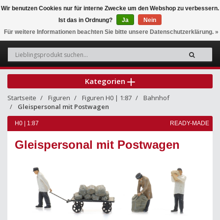
Wir benutzen Cookies nur für interne Zwecke um den Webshop zu verbessern.
Ist das in Ordnung?
Ja
Nein
0
Für weitere Informationen beachten Sie bitte unsere Datenschutzerklärung. »
Kategorien
Startseite
Figuren
Figuren H0 | 1:87
Bahnhof
Gleispersonal mit Postwagen
H0 | 1:87
READY-MADE
Gleispersonal mit Postwagen