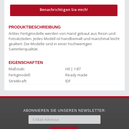
Benachrichtigen Sie mich!
PRODUKTBESCHREIBUNG
Artitec Fertigmodelle werden von Hand gebaut aus Resin und
Fotoätzteilen. Jedes Modell ist handbemalt und manchmal leicht
gealtert. Die Modelle sind in einer hochwertigen
Sammlerqualität.
EIGENSCHAFTEN
Maßstab:
H0 | 1:87
Fertigmodell:
Ready made
Streitkraft:
IDF
ABONNIEREN SIE UNSEREN NEWSLETTER: