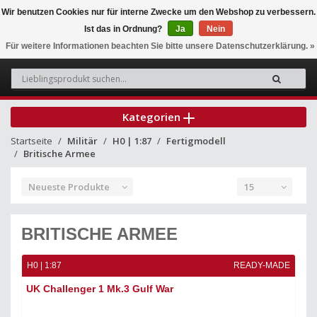
Wir benutzen Cookies nur für interne Zwecke um den Webshop zu verbessern.
Ist das in Ordnung?
Ja
Nein
0
Für weitere Informationen beachten Sie bitte unsere Datenschutzerklärung. »
Kategorien
Startseite
Militär
H0 | 1:87
Fertigmodell
Britische Armee
Neueste Produkte
15
BRITISCHE ARMEE
H0 | 1:87
READY-MADE
UK Challenger 1 Mk.3 Gulf War