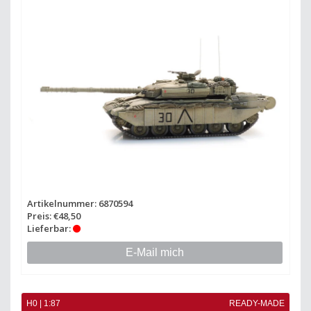
Artikelnummer: 6870594
Preis: €48,50
Lieferbar:
E-Mail mich
H0 | 1:87
READY-MADE