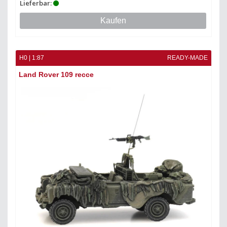
Lieferbar:
Kaufen
H0 | 1:87
READY-MADE
Land Rover 109 recce