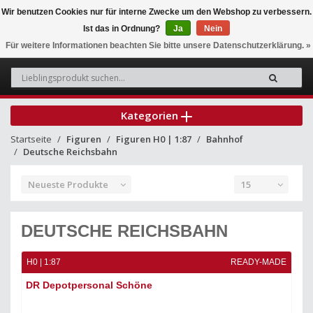
Wir benutzen Cookies nur für interne Zwecke um den Webshop zu verbessern.
Ist das in Ordnung?
Ja
Nein
0
Für weitere Informationen beachten Sie bitte unsere Datenschutzerklärung. »
Kategorien
Startseite
Figuren
Figuren H0 | 1:87
Bahnhof
Deutsche Reichsbahn
Neueste Produkte
15
DEUTSCHE REICHSBAHN
H0 | 1:87
READY-MADE
DR Depotpersonal Schöne