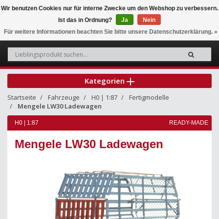
Wir benutzen Cookies nur für interne Zwecke um den Webshop zu verbessern.
Ist das in Ordnung?
Ja
Nein
0
Für weitere Informationen beachten Sie bitte unsere Datenschutzerklärung. »
Kategorien
Startseite
Fahrzeuge
H0 | 1:87
Fertigmodelle
Mengele LW30 Ladewagen
H0 | 1:87
READY-MADE
Mengele LW30 Ladewagen