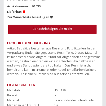
Artikelnummer: 10.439
Lieferbar:
Zur Wunschliste hinzufügen
Benachrichtigen Sie mich!
PRODUKTBESCHREIBUNG
Artitec Bausätze bestehen aus Resin und Fotoätzteilen. In der
Verpackung finden Sie gegossene Resin-Teile. Dieses Material
ist manchmal etwas angeraut und soll abgerieben oder getrimmt
werden, deshalb empfehlen wir ein scharfes Skalpellmesser
und etwas Sandpapier bereit zu halten. Das Resin ist nicht
bemalt und kann mit Humbrol oder Revell Emailfarben lackiert
werden. Die kleinen Details sind aus feinen Fotoätzteilen.
EIGENSCHAFTEN
Maßstab:
H0 | 1:87
Bausatz:
Ja
Material:
Resin und/oder Fotoätzteile
Maßangaben L x B x H:
n.a.