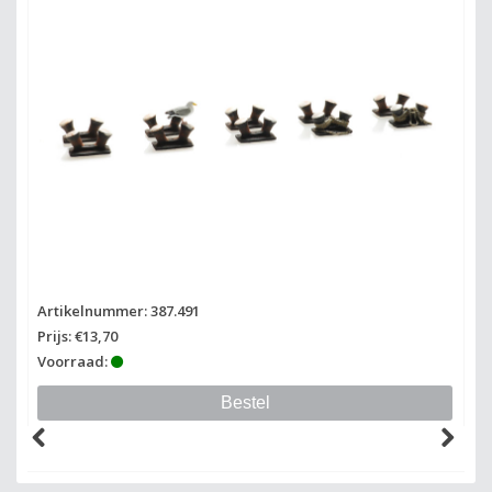
Artikelnummer: 387.491
Ar
Prijs: €13,70
Pr
Voorraad:
Vo
Bestel