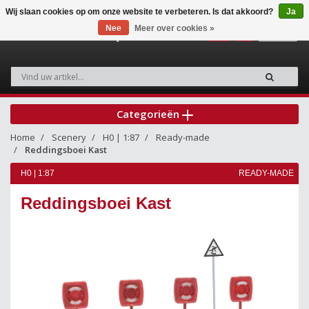
Wij slaan cookies op om onze website te verbeteren. Is dat akkoord?
Ja
Nee
Meer over cookies »
0
Categorieën
Home
Scenery
H0 | 1:87
Ready-made
Reddingsboei Kast
H0 | 1:87
READY-MADE
Reddingsboei Kast