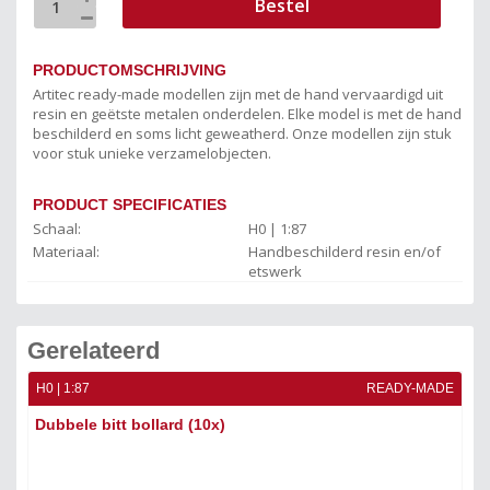
Bestel
PRODUCTOMSCHRIJVING
Artitec ready-made modellen zijn met de hand vervaardigd uit
resin en geëtste metalen onderdelen. Elke model is met de hand
beschilderd en soms licht geweatherd. Onze modellen zijn stuk
voor stuk unieke verzamelobjecten.
PRODUCT SPECIFICATIES
Schaal:
H0 | 1:87
Materiaal:
Handbeschilderd resin en/of
etswerk
Gerelateerd
ADE
H0 | 1:87
READY-MADE
H0 
Dubbele bitt bollard (10x)
Bo