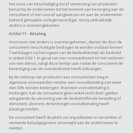
Het risico van beschadiging en/of vermissing van producten
berust bij de ondernemer tot het moment van bezorging aan de
consument of een vooraf aangewezen en aan de ondernemer
bekend gemaakte vertegenwoordiger, tenzij uitdrukkelijk
anders is overeengekomen.
Artikel 11 - Betaling
Voorzover niet anders is overeengekomen, dienen de door de
consument verschuldigde bedragen te worden voldaan binnen
7 werkdagen na het ingaan van de bedenktermijn als bedoeld
in artikel 6 lid 1. In geval van een overeenkomst tot het verlenen
van een dienst, vangt deze termijn aan nadat de consument de
bevestiging van de overeenkomst heeft ontvangen.
Bij de verkoop van producten aan consumenten mag in
algemene voorwaarden nimmer een vooruitbetaling van meer
dan 50% worden bedongen. Wanneer vooruitbetaling is
bedongen, kan de consument geen enkel recht doen gelden
aangaande de uitvoering van de desbetreffende bestelling of
dienst(en), alvorens de bedongen vooruitbetaling heeft
plaatsgevonden.
De consument heeft de plicht om onjuistheden in verstrekte of
vermelde betaalgegevens onverwijld aan de ondernemer te
melden.