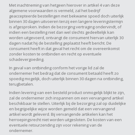
Met inachtneming van hetgeen hierover in artikel 4 van deze
algemene voorwaarden is vermeld, zal het bedrijf
geaccepteerde bestellingen met bekwame spoed doch uiterlijk
binnen 30 dagen uitvoeren tenzij een langere leveringstermijn
is afgesproken. Indien de bezorging vertraging ondervindt, of
indien een bestelling niet dan wel slechts gedeeltelijk kan
worden uitgevoerd, ontvangt de consument hiervan uiterlijk 30
dagen nadat hij de bestelling geplaatst heeft bericht. De
consument heeft in dat geval het recht om de overeenkomst
zonder kosten te ontbinden en recht op eventuele
schadevergoeding.
In geval van ontbinding conform het vorige lid zal de
ondernemer het bedrag dat de consument betaald heeft zo
spoedig mogelijk, doch uiterlijk binnen 30 dagen na ontbinding,
terugbetalen.
Indien levering van een besteld product onmogelijk blijkt te zijn,
zal de ondernemer zich inspannen om een vervangend artikel
beschikbaar te stellen. Uiterlijk bij de bezorging zal op duidelijke
en begrijpelijke wijze worden gemeld dat een vervangend
artikel wordt geleverd. Bij vervangende artikelen kan het
herroepingsrecht niet worden uitgesloten. De kosten van een
eventuele retourzending zijn voor rekening van de
ondernemer.