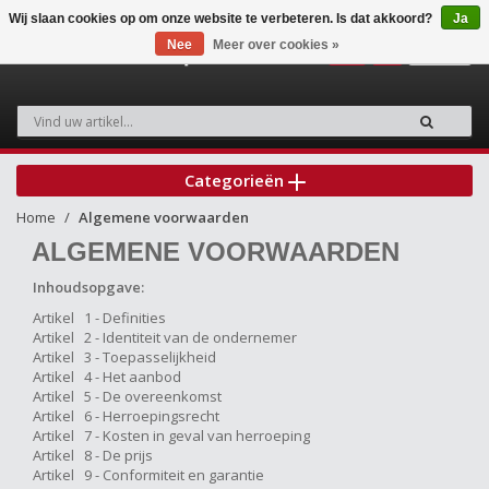
Wij slaan cookies op om onze website te verbeteren. Is dat akkoord?
Ja
Nee
Meer over cookies »
0
Categorieën
Home
Algemene voorwaarden
ALGEMENE VOORWAARDEN
Inhoudsopgave:
Artikel 1 - Definities
Artikel 2 - Identiteit van de ondernemer
Artikel 3 - Toepasselijkheid
Artikel 4 - Het aanbod
Artikel 5 - De overeenkomst
Artikel 6 - Herroepingsrecht
Artikel 7 - Kosten in geval van herroeping
Artikel 8 - De prijs
Artikel 9 - Conformiteit en garantie