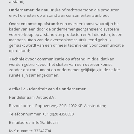
afstand;
Ondernemer
: de natuurlijke of rechtspersoon die producten
en/of diensten op afstand aan consumenten aanbiedt;
Overeenkomst op afstand
: een overeenkomst waarbij in het
kader van een door de ondernemer georganiseerd systeem
voor verkoop op afstand van producten en/of diensten, tot en
met het sluiten van de overeenkomst uitsluitend gebruik
gemaakt wordt van één of meer technieken voor communicatie
op afstand;
Techniek voor communicatie op afstand
: middel dat kan
worden gebruikt voor het sluiten van een overeenkomst,
zonder dat consument en ondernemer gelijktijdig in dezelfde
ruimte zijn samengekomen.
Artikel 2 - Identiteit van de ondernemer
Handelsnaam: Artitec B.V.;
Bezoekadres:
Papaverweg 29 B, 1032 KE Amsterdam
;
Telefoonnummer: +31 (0)20 4350050
E-mailadres:
info@artitec.nl
KvK-nummer: 33242794