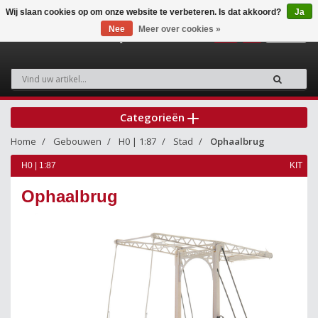
Wij slaan cookies op om onze website te verbeteren. Is dat akkoord?
Ja
Nee
Meer over cookies »
0
Categorieën
Home
Gebouwen
H0 | 1:87
Stad
Ophaalbrug
H0 | 1:87
KIT
Ophaalbrug