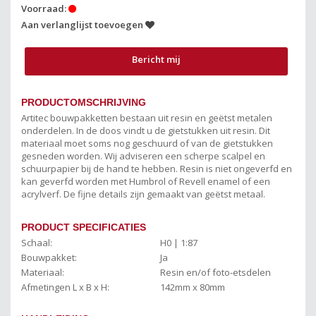
Voorraad:
Aan verlanglijst toevoegen
Bericht mij
PRODUCTOMSCHRIJVING
Artitec bouwpakketten bestaan uit resin en geëtst metalen
onderdelen. In de doos vindt u de gietstukken uit resin. Dit
materiaal moet soms nog geschuurd of van de gietstukken
gesneden worden. Wij adviseren een scherpe scalpel en
schuurpapier bij de hand te hebben. Resin is niet ongeverfd en
kan geverfd worden met Humbrol of Revell enamel of een
acrylverf. De fijne details zijn gemaakt van geëtst metaal.
PRODUCT SPECIFICATIES
Schaal:
H0 | 1:87
Bouwpakket:
Ja
Materiaal:
Resin en/of foto-etsdelen
Afmetingen L x B x H:
142mm x 80mm