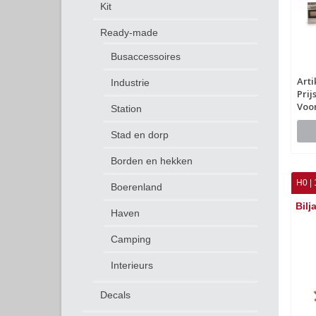
Kit
Ready-made
Busaccessoires
Arti
Industrie
Prij
Voo
Station
Stad en dorp
Borden en hekken
H0 | 
Boerenland
Bilj
Haven
Camping
Interieurs
Decals