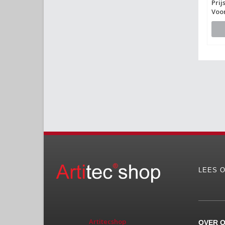
Prij
Voo
LEES O
Artitecshop
OVER 