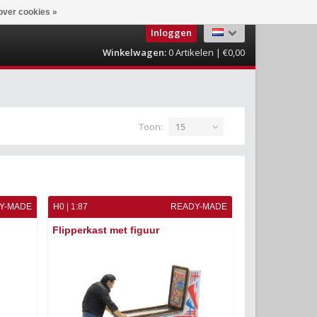
over cookies »
Inloggen
Winkelwagen:
0
Artikelen | €0,00
Toon:
15
Y-MADE
H0 | 1:87
READY-MADE
Flipperkast met figuur