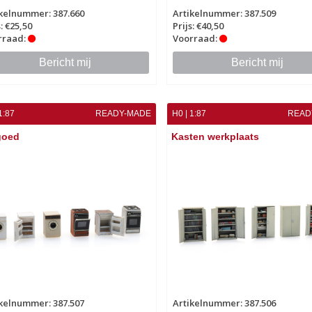
kelnummer: 387.660
Artikelnummer: 387.509
s: €25,50
Prijs: €40,50
rraad:
Voorraad:
Bericht mij
Bericht mij
1:87
READY-MADE
H0 | 1:87
READ
goed
Kasten werkplaats
kelnummer: 387.507
Artikelnummer: 387.506