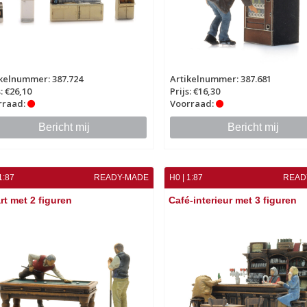
kelnummer: 387.724
Artikelnummer: 387.681
s: €26,10
Prijs: €16,30
rraad:
Voorraad:
Bericht mij
Bericht mij
1:87
READY-MADE
H0 | 1:87
READ
art met 2 figuren
Café-interieur met 3 figuren