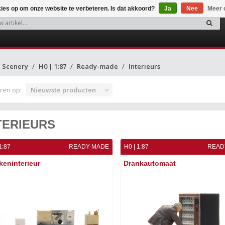
kies op om onze website te verbeteren. Is dat akkoord?
Ja
Nee
Meer 
Scenery
H0 | 1:87
Ready-made
Interieurs
ren op:
Nieuwste producten
TERIEURS
1:87
READY-MADE
H0 | 1:87
READ
eninterieur
Drankautomaat