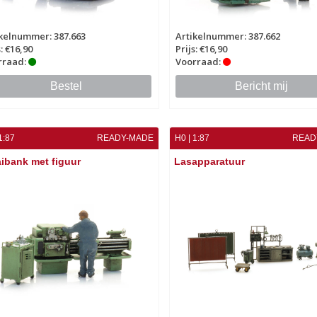
kelnummer: 387.663
Artikelnummer: 387.662
s: €16,90
Prijs: €16,90
rraad:
Voorraad:
Bestel
Bericht mij
1:87
READY-MADE
H0 | 1:87
READ
ibank met figuur
Lasapparatuur