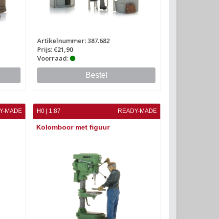
Artikelnummer: 387.682
Prijs: €21,90
Voorraad:
Bestel
Y-MADE
H0 | 1:87
READY-MADE
Kolomboor met figuur