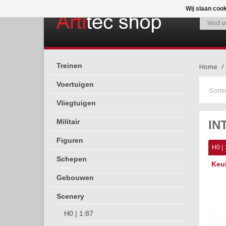
Wij slaan coo
Treinen
Home
Voertuigen
Sorte
Vliegtuigen
Militair
IN
Figuren
H0 | 
Schepen
Keuk
Gebouwen
Scenery
H0 | 1:87