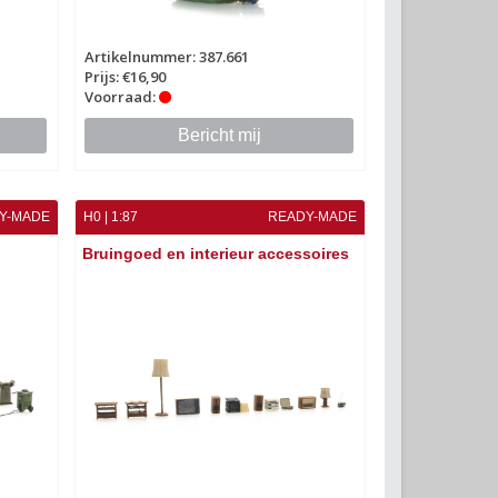
Artikelnummer: 387.661
Prijs: €16,90
Voorraad:
Bericht mij
Y-MADE
H0 | 1:87
READY-MADE
Bruingoed en interieur accessoires