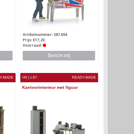
Artikelnummer: 387.694
Prijs: €17,20
Voorraad:
Bericht mij
Y-MADE
H0 | 1:87
READY-MADE
Kantoorinterieur met figuur