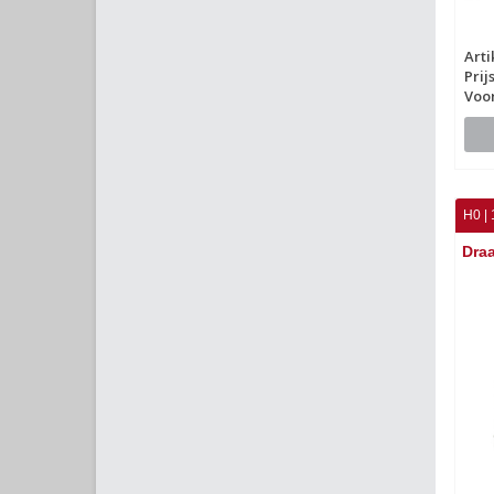
Arti
Prij
Voo
H0 | 
Draa