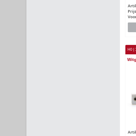
Arti
Prij
Voo
H0 | 
Wit
Arti