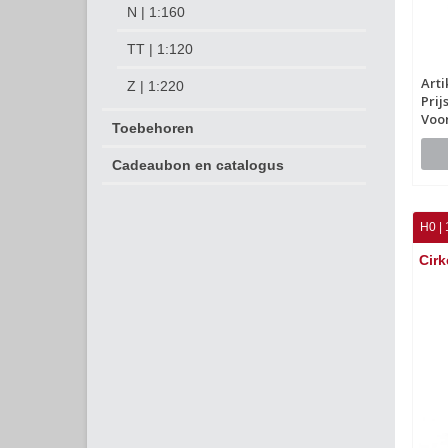
N | 1:160
TT | 1:120
Arti
Z | 1:220
Prij
Voo
Toebehoren
Cadeaubon en catalogus
H0 | 
Cirk