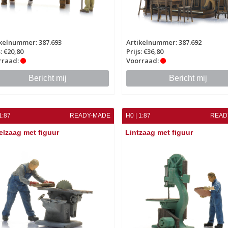
kelnummer: 387.693
Artikelnummer: 387.692
s: €20,80
Prijs: €36,80
rraad:
Voorraad:
Bericht mij
Bericht mij
1:87
READY-MADE
H0 | 1:87
READ
elzaag met figuur
Lintzaag met figuur