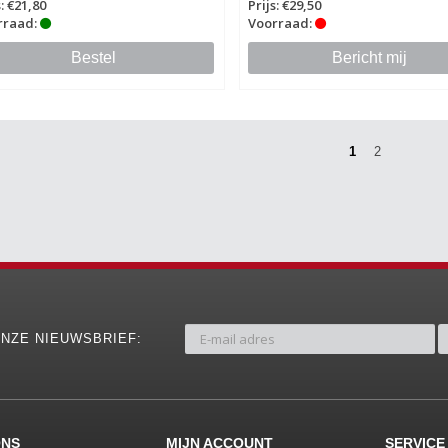
s: €21,80
Prijs: €29,50
rraad:
Voorraad:
Bestel
Bericht mij
1
2
NZE NIEUWSBRIEF:
ONS
MIJN ACCOUNT
SERVICE