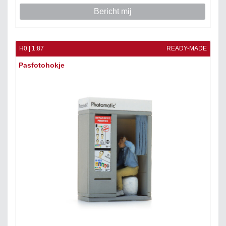
Bericht mij
H0 | 1:87
READY-MADE
Pasfotohokje