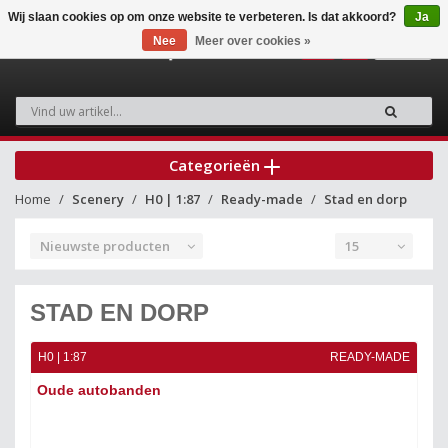
Wij slaan cookies op om onze website te verbeteren. Is dat akkoord?
Ja
Nee
Meer over cookies »
0
Categorieën
Home
Scenery
H0 | 1:87
Ready-made
Stad en dorp
Nieuwste producten
15
STAD EN DORP
H0 | 1:87
READY-MADE
Oude autobanden