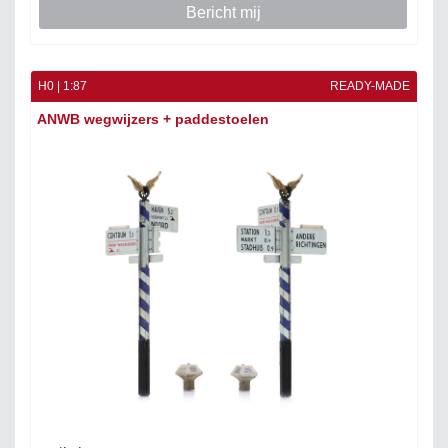
Bericht mij
H0 | 1:87
READY-MADE
ANWB wegwijzers + paddestoelen