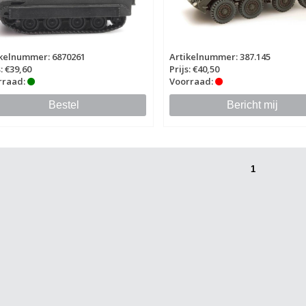
ikelnummer: 6870261
Artikelnummer: 387.145
s: €39,60
Prijs: €40,50
rraad:
Voorraad:
Bestel
Bericht mij
1