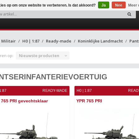
kies op om onze website te verbeteren. Is dat akkoord?
Ja
Nee
Meer 
Militair
H0 | 1:87
Ready-made
Koninklijke Landmacht
Pant
ren op:
Nieuwste producten
NTSERINFANTERIEVOERTUIG
1:87
READY-MADE
H0 | 1:87
READ
765 PRI gevechtsklaar
YPR 765 PRI