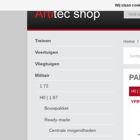
Wij slaan coo
Treinen
Home
Voertuigen
Sorte
Vliegtuigen
Militair
PA
1:72
H0 | 
H0 | 1:87
YPR 
Bouwpakket
Ready-made
Centrale mogendheden