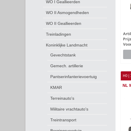
WO I Geallieerden
WO II Asmogendheden
WO II Geallieerden
Art
Treinladingen
Prij
Voo
Koninklijke Landmacht
Gevechtstank
Gemech. artillerie
H0 | 
Pantserinfanterievoertuig
NL 
KMAR
Terreinauto's
Militaire vrachtauto's
Treintransport
Bergingsvoertuig