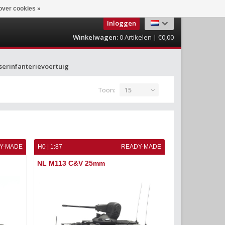
over cookies »
Inloggen
Winkelwagen:
0
Artikelen | €0,00
serinfanterievoertuig
Toon:
15
Y-MADE
H0 | 1:87
READY-MADE
NL M113 C&V 25mm