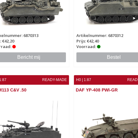
ikelnummer: 6870313
Artikelnummer: 6870312
s: €42,20
Prijs: €42,40
rraad:
Voorraad:
Bericht mij
Bestel
1:87
READY-MADE
H0 | 1:87
READ
M113 C&V .50
DAF YP-408 PWI-GR