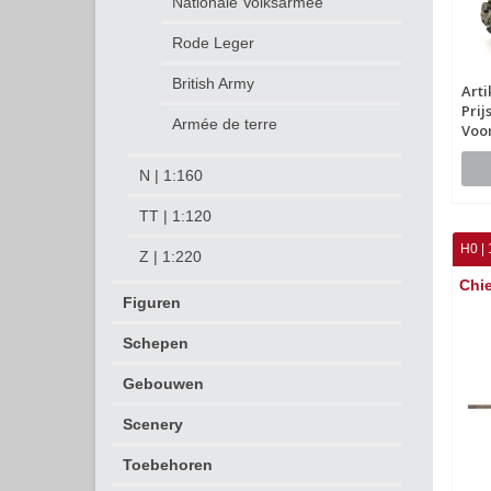
Nationale Volksarmee
Rode Leger
British Army
Art
Prij
Armée de terre
Voo
N | 1:160
TT | 1:120
H0 | 
Z | 1:220
Chie
Figuren
Schepen
Gebouwen
Scenery
Toebehoren