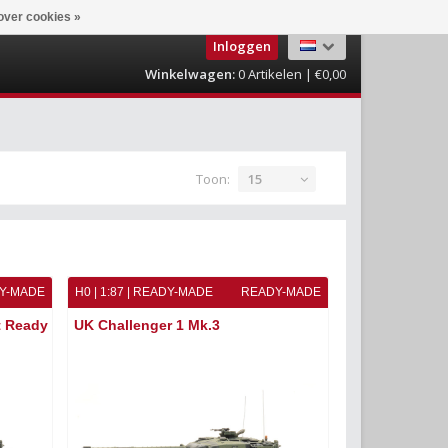
over cookies »
Inloggen
Winkelwagen:
0
Artikelen | €0,00
Toon:
15
Y-MADE
H0 | 1:87 | READY-MADE
READY-MADE
t Ready
UK Challenger 1 Mk.3