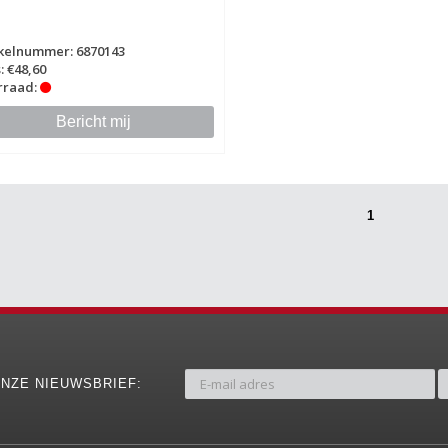
ikelnummer: 6870143
s: €48,60
rraad:
Bericht mij
1
NZE NIEUWSBRIEF: