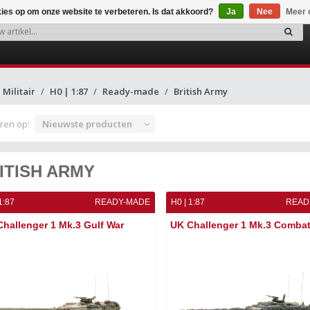
kies op om onze website te verbeteren. Is dat akkoord?
Ja
Nee
Meer 
Militair
H0 | 1:87
Ready-made
British Army
ren op:
Nieuwste producten
ITISH ARMY
1:87
READY-MADE
H0 | 1:87
READ
hallenger 1 Mk.3 Gulf War
UK Challenger 1 Mk.3 Comba