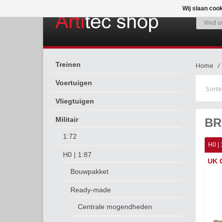
Wij slaan coo
Treinen
Home
Voertuigen
Sorte
Vliegtuigen
Militair
BR
1:72
H0 | 
H0 | 1:87
UK C
Bouwpakket
Ready-made
Centrale mogendheden