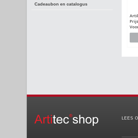
Cadeaubon en catalogus
Art
Prij
Voo
LEES O