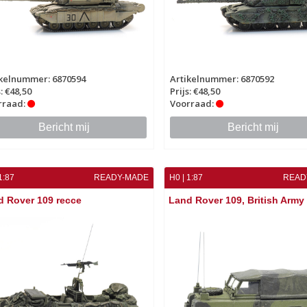
ikelnummer: 6870594
Artikelnummer: 6870592
s: €48,50
Prijs: €48,50
rraad:
Voorraad:
Bericht mij
Bericht mij
1:87
READY-MADE
H0 | 1:87
READ
d Rover 109 recce
Land Rover 109, British Army