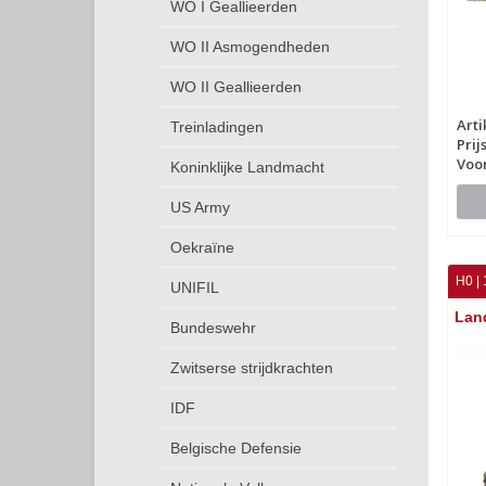
WO I Geallieerden
WO II Asmogendheden
WO II Geallieerden
Art
Treinladingen
Prij
Voo
Koninklijke Landmacht
US Army
Oekraïne
H0 | 
UNIFIL
Lan
Bundeswehr
Zwitserse strijdkrachten
IDF
Belgische Defensie