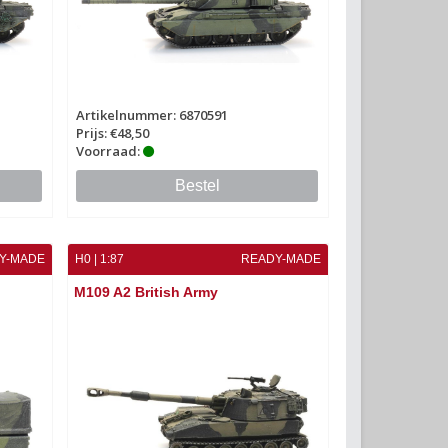
Artikelnummer: 6870591
Prijs: €48,50
Voorraad:
Bestel
Y-MADE
H0 | 1:87
READY-MADE
M109 A2 British Army