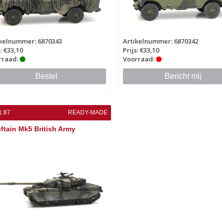
ikelnummer: 6870343
Artikelnummer: 6870342
s: €33,10
Prijs: €33,10
rraad:
Voorraad:
Bestel
Bericht mij
1:87
READY-MADE
ftain Mk5 British Army