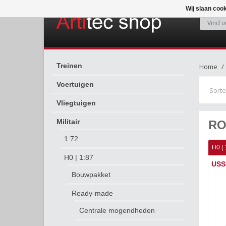
Wij slaan coo
Treinen
Home
Voertuigen
Sorte
Vliegtuigen
Militair
RO
1:72
H0 | 
H0 | 1:87
USS
Bouwpakket
Ready-made
Centrale mogendheden