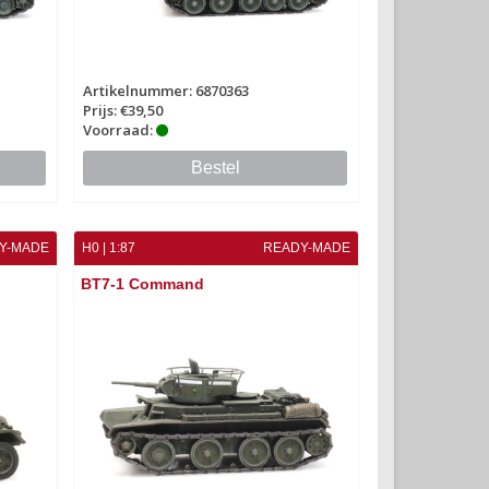
Artikelnummer: 6870363
Prijs: €39,50
Voorraad:
Bestel
Y-MADE
H0 | 1:87
READY-MADE
BT7-1 Command