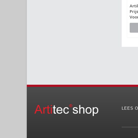
Art
Prij
Voo
LEES O