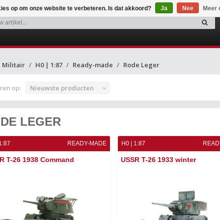
kies op om onze website te verbeteren. Is dat akkoord?
Ja
Nee
Meer 
Militair
H0 | 1:87
Ready-made
Rode Leger
ren op:
Nieuwste producten
DE LEGER
1:87
READY-MADE
H0 | 1:87
READ
R T-26 1938 Command
USSR T-26 1933 winter