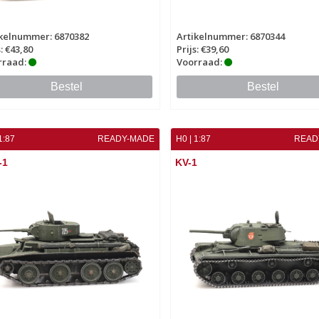
ikelnummer: 6870382
Artikelnummer: 6870344
s: €43,80
Prijs: €39,60
rraad:
Voorraad:
Bestel
Bestel
1:87
READY-MADE
H0 | 1:87
READ
-1
KV-1