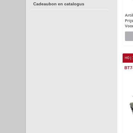
Cadeaubon en catalogus
Art
Prij
Voo
H0 | 
BT7