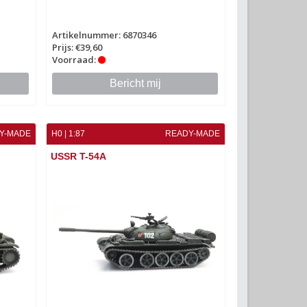
Artikelnummer: 6870346
Prijs: €39,60
Voorraad:
Bericht mij
Y-MADE
H0 | 1:87
READY-MADE
USSR T-54A