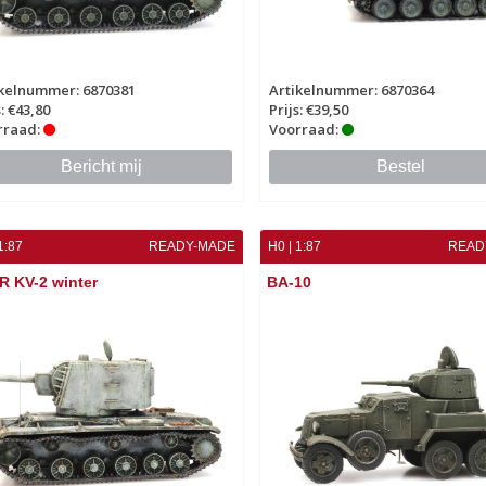
ikelnummer: 6870381
Artikelnummer: 6870364
s: €43,80
Prijs: €39,50
rraad:
Voorraad:
Bericht mij
Bestel
1:87
READY-MADE
H0 | 1:87
READ
R KV-2 winter
BA-10