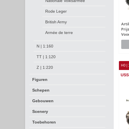
Nationale Volksarmee
Rode Leger
British Army
Art
Prij
Armée de terre
Voo
N | 1:160
TT | 1:120
H0 | 
Z | 1:220
USS
Figuren
Schepen
Gebouwen
Scenery
Toebehoren