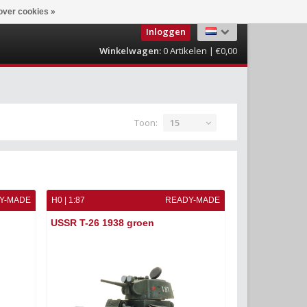
over cookies »
Inloggen
Winkelwagen:
0
Artikelen | €0,00
Toon:
15
Y-MADE
H0 | 1:87
READY-MADE
USSR T-26 1938 groen