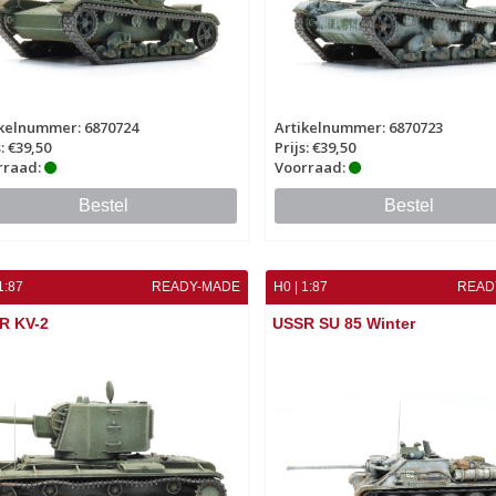
ikelnummer: 6870724
Artikelnummer: 6870723
s: €39,50
Prijs: €39,50
rraad:
Voorraad:
Bestel
Bestel
1:87
READY-MADE
H0 | 1:87
READ
R KV-2
USSR SU 85 Winter