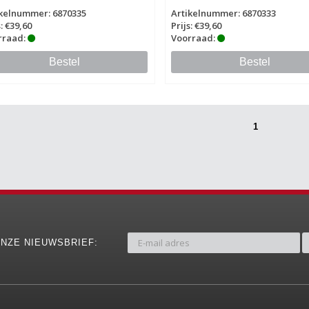
ikelnummer: 6870335
Artikelnummer: 6870333
s: €39,60
Prijs: €39,60
rraad:
Voorraad:
Bestel
Bestel
1
NZE NIEUWSBRIEF: