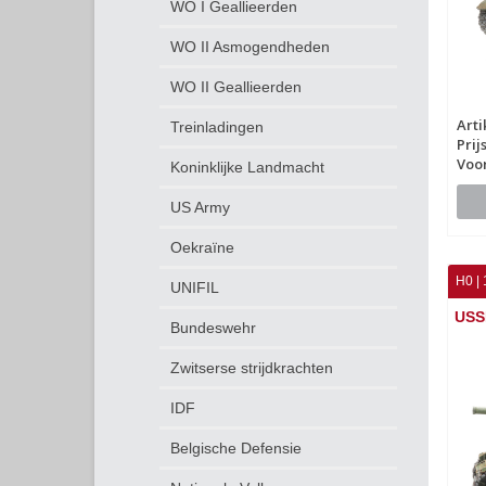
WO I Geallieerden
WO II Asmogendheden
WO II Geallieerden
Art
Treinladingen
Prij
Voo
Koninklijke Landmacht
US Army
Oekraïne
H0 | 
UNIFIL
USS
Bundeswehr
Zwitserse strijdkrachten
IDF
Belgische Defensie