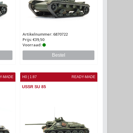
Artikelnummer: 6870722
Prijs: €39,50
Voorraad:
Bestel
Y-MADE
H0 | 1:87
READY-MADE
USSR SU 85