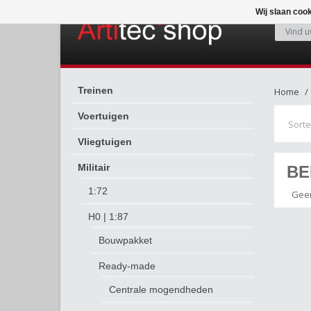
Wij slaan coo
Treinen
Home
Voertuigen
Sorte
Vliegtuigen
Militair
BE
1:72
Geen
H0 | 1:87
Bouwpakket
Ready-made
Centrale mogendheden