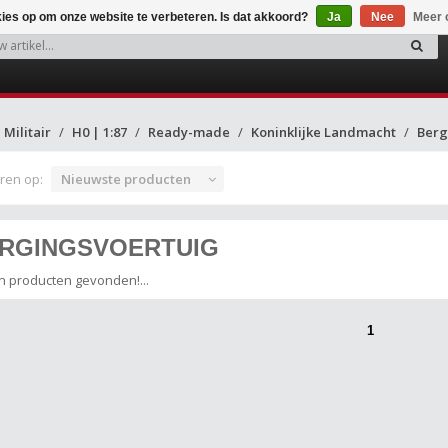
kies op om onze website te verbeteren. Is dat akkoord?
Ja
Nee
Meer 
Militair
H0 | 1:87
Ready-made
Koninklijke Landmacht
Berg
ren op:
Nieuwste producten
RGINGSVOERTUIG
 producten gevonden!...
1