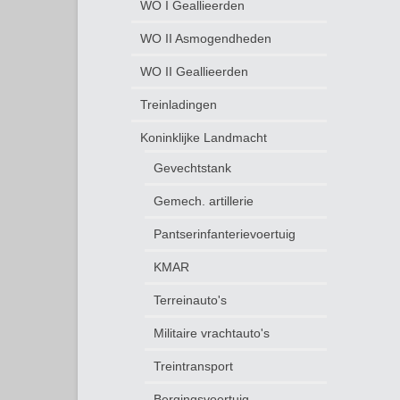
WO I Geallieerden
WO II Asmogendheden
WO II Geallieerden
Treinladingen
Koninklijke Landmacht
Gevechtstank
Gemech. artillerie
Pantserinfanterievoertuig
KMAR
Terreinauto's
Militaire vrachtauto's
Treintransport
Bergingsvoertuig