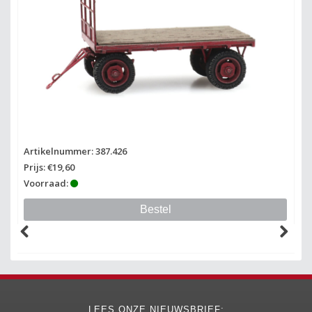
Artikelnummer: 387.426
Ar
Prijs: €19,60
Pr
Voorraad:
Vo
Bestel
LEES ONZE NIEUWSBRIEF: