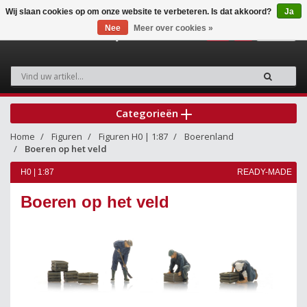
Wij slaan cookies op om onze website te verbeteren. Is dat akkoord?
Ja
Nee
Meer over cookies »
0
Categorieën
Home
Figuren
Figuren H0 | 1:87
Boerenland
Boeren op het veld
H0 | 1:87
READY-MADE
Boeren op het veld