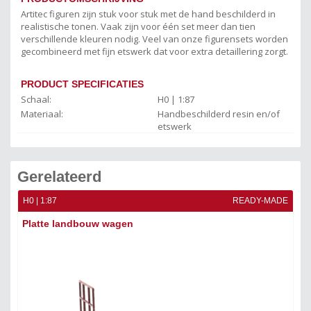
Artitec figuren zijn stuk voor stuk met de hand beschilderd in
realistische tonen. Vaak zijn voor één set meer dan tien
verschillende kleuren nodig. Veel van onze figurensets worden
gecombineerd met fijn etswerk dat voor extra detaillering zorgt.
PRODUCT SPECIFICATIES
Schaal:
H0 | 1:87
Materiaal:
Handbeschilderd resin en/of
etswerk
Gerelateerd
ADE
H0 | 1:87
READY-MADE
H0 
Platte landbouw wagen
Aa