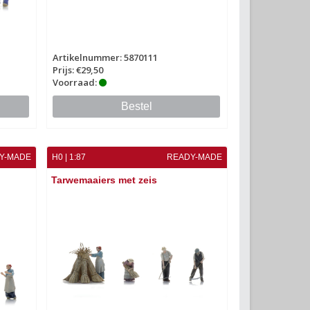
Artikelnummer: 5870111
Prijs: €29,50
Voorraad:
Bestel
Y-MADE
H0 | 1:87
READY-MADE
Tarwemaaiers met zeis