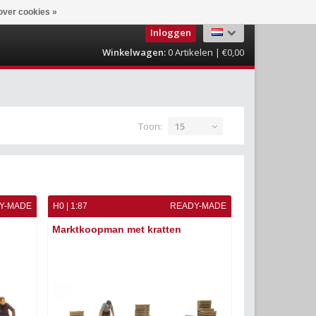
over cookies »
Inloggen
Winkelwagen:
0
Artikelen | €0,00
Toon:
15
Y-MADE
H0 | 1:87
READY-MADE
Marktkoopman met kratten