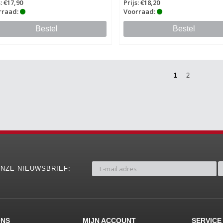
s: €17,90
Prijs: €18,20
rraad:
Voorraad:
Bestel
Bestel
1
2
NZE NIEUWSBRIEF:
ONS
MIJN ACCOUNT
SERVICE