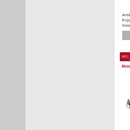
Art
Prij
Voo
H0 | 
Mid