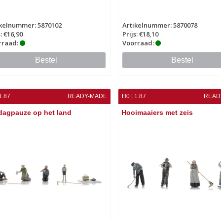
ikelnummer: 5870102
Artikelnummer: 5870078
s: €16,90
Prijs: €18,10
rraad:
Voorraad:
Bestel
Bestel
1:87
READY-MADE
H0 | 1:87
READ
dagpauze op het land
Hooimaaiers met zeis