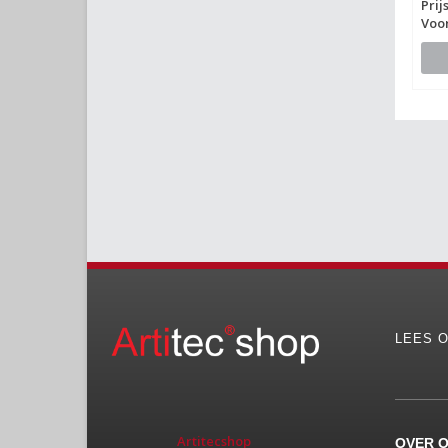
Prij
Voo
LEES O
Artitecshop
OVER 