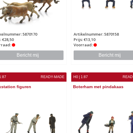
ikelnummer: 5870170
Artikelnummer: 5870158
s: €28,50
Prijs: €13,10
rraad:
Voorraad:
Bericht mij
Bericht mij
1:87
READY-MADE
H0 | 1:87
READ
station figuren
Boterham met pindakaas