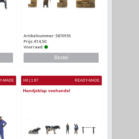
Artikelnummer: 5870155
Prijs: €14,50
Voorraad:
Bestel
Y-MADE
H0 | 1:87
READY-MADE
Handjeklap veehandel