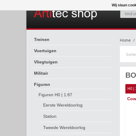
Wij slaan coo
Treinen
Home
Voertuigen
Sorte
Vliegtuigen
Militair
BO
Figuren
H0 | 
Figuren H0 | 1:87
Cow
Eerste Wereldoorlog
Station
Tweede Wereldoorlog