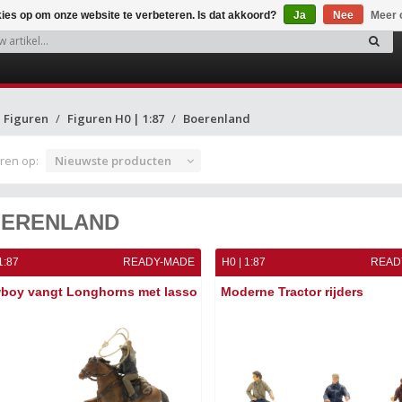
kies op om onze website te verbeteren. Is dat akkoord?
Ja
Nee
Meer 
Figuren
Figuren H0 | 1:87
Boerenland
ren op:
Nieuwste producten
ERENLAND
1:87
READY-MADE
H0 | 1:87
READ
boy vangt Longhorns met lasso
Moderne Tractor rijders