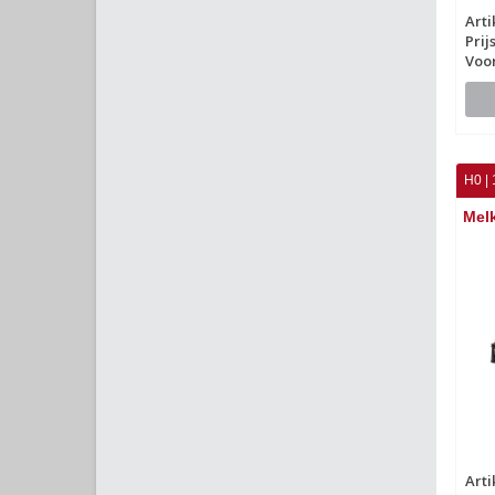
Art
Prij
Voo
H0 | 
Mel
Art