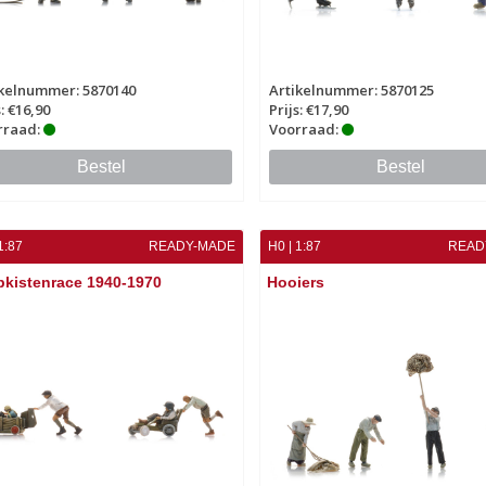
ikelnummer: 5870140
Artikelnummer: 5870125
s: €16,90
Prijs: €17,90
rraad:
Voorraad:
Bestel
Bestel
1:87
READY-MADE
H0 | 1:87
READ
pkistenrace 1940-1970
Hooiers