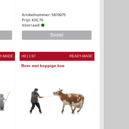
Artikelnummer: 5870075
Prijs: €20,70
Voorraad:
Bestel
Y-MADE
H0 | 1:87
READY-MADE
Boer met koppige koe