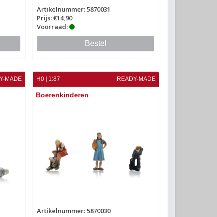
Artikelnummer: 5870031
Prijs: €14,90
Voorraad:
Bestel
Y-MADE
H0 | 1:87
READY-MADE
Boerenkinderen
Artikelnummer: 5870030