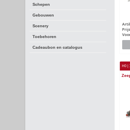
Schepen
Gebouwen
Art
Scenery
Prij
Voo
Toebehoren
Cadeaubon en catalogus
H0 | 
Zee