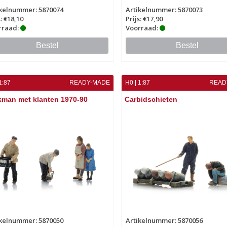
ikelnummer: 5870074
Artikelnummer: 5870073
s: €18,10
Prijs: €17,90
rraad:
Voorraad:
Bestel
Bestel
1:87
READY-MADE
H0 | 1:87
READ
kman met klanten 1970-90
Carbidschieten
ikelnummer: 5870050
Artikelnummer: 5870056