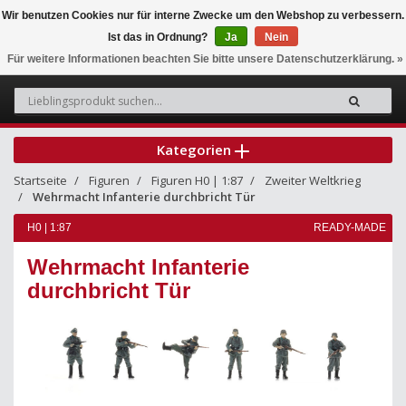
Wir benutzen Cookies nur für interne Zwecke um den Webshop zu verbessern.
Ist das in Ordnung?
Ja
Nein
0
Für weitere Informationen beachten Sie bitte unsere Datenschutzerklärung. »
Kategorien
Startseite
Figuren
Figuren H0 | 1:87
Zweiter Weltkrieg
Wehrmacht Infanterie durchbricht Tür
H0 | 1:87
READY-MADE
Wehrmacht Infanterie
durchbricht Tür