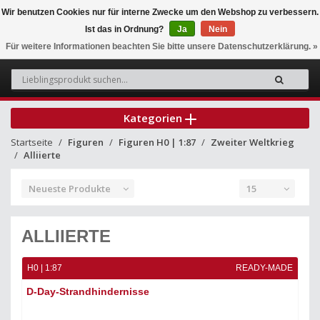
Wir benutzen Cookies nur für interne Zwecke um den Webshop zu verbessern.
Ist das in Ordnung?
Ja
Nein
0
Für weitere Informationen beachten Sie bitte unsere Datenschutzerklärung. »
Kategorien
Startseite
Figuren
Figuren H0 | 1:87
Zweiter Weltkrieg
Alliierte
Neueste Produkte
15
ALLIIERTE
H0 | 1:87
READY-MADE
D-Day-Strandhindernisse