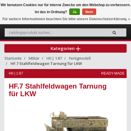
Wir benutzen Cookies nur für interne Zwecke um den Webshop zu verbessern.
Ist das in Ordnung?
Ja
Nein
0
Für weitere Informationen beachten Sie bitte unsere Datenschutzerklärung. »
Kategorien
Startseite
Militär
H0 | 1:87
Fertigmodell
HF.7 Stahlfeldwagen Tarnung für LKW
H0 | 1:87
READY-MADE
HF.7 Stahlfeldwagen Tarnung
für LKW