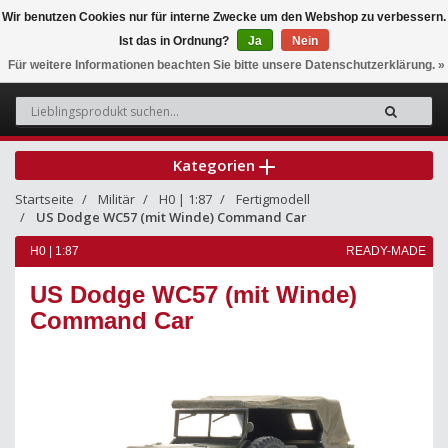
Wir benutzen Cookies nur für interne Zwecke um den Webshop zu verbessern.
Ist das in Ordnung?
Ja
Nein
0
Für weitere Informationen beachten Sie bitte unsere Datenschutzerklärung. »
Kategorien
Startseite
Militär
H0 | 1:87
Fertigmodell
US Dodge WC57 (mit Winde) Command Car
H0 | 1:87
READY-MADE
US Dodge WC57 (mit Winde)
Command Car