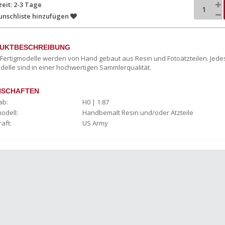
zeit: 2-3 Tage
unschliste hinzufügen
UKTBESCHREIBUNG
c Fertigmodelle werden von Hand gebaut aus Resin und Fotoätzteilen. Jede
delle sind in einer hochwertigen Sammlerqualität.
NSCHAFTEN
ab:
H0 | 1:87
odell:
Handbemalt Resin und/oder Ätzteile
raft:
US Army