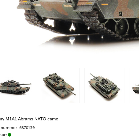
my M1A1 Abrams NATO camo
lnummer: 6870139
bar: