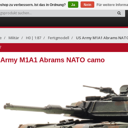
shop zu verbessern. Ist das in Ordnung?
Ja
Nein
Für weitere Inform
e
Militär
H0 | 1:87
Fertigmodell
US Army M1A1 Abrams NAT
7
 Army M1A1 Abrams NATO camo