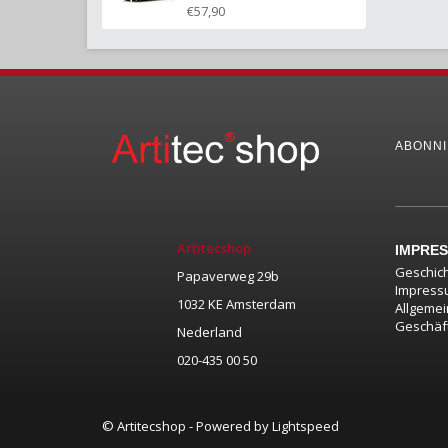
€57,90
ABONNI
Artitecshop
IMPRE
Geschic
Papaverweg 29b
Impress
1032 KE Amsterdam
Allgeme
Geschäf
Nederland
020-435 00 50
© Artitecshop - Powered by
Lightspeed