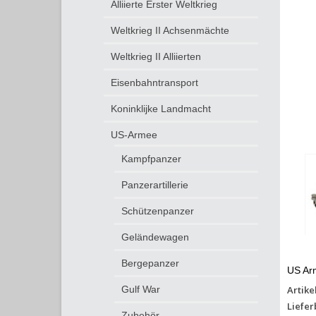
Alliierte Erster Weltkrieg
Weltkrieg II Achsenmächte
Weltkrieg II Alliierten
Eisenbahntransport
Koninklijke Landmacht
US-Armee
Kampfpanzer
Panzerartillerie
Schützenpanzer
Geländewagen
Bergepanzer
US Ar
Artike
Gulf War
Liefer
Zubehör