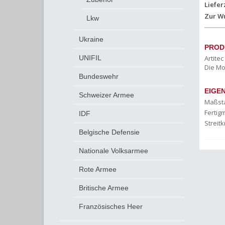
Liefer
Zur W
Lkw
Ukraine
PROD
Artite
UNIFIL
Die Mo
Bundeswehr
EIGE
Schweizer Armee
Maßst
Fertigm
IDF
Streitk
Belgische Defensie
Nationale Volksarmee
Rote Armee
Britische Armee
Französisches Heer