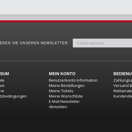
EREN SIE UNSEREN NEWSLETTER:
SSUM
MEIN KONTO
BEDIEN
hte
Benutzerkonto Information
Zahlungsa
um
Meine Bestellungen
Versand 
ine
Meine Tickets
Reklamat
tsbedingungen
Meine Wunschliste
Kundendi
E-Mail Newsletter
Abmelden