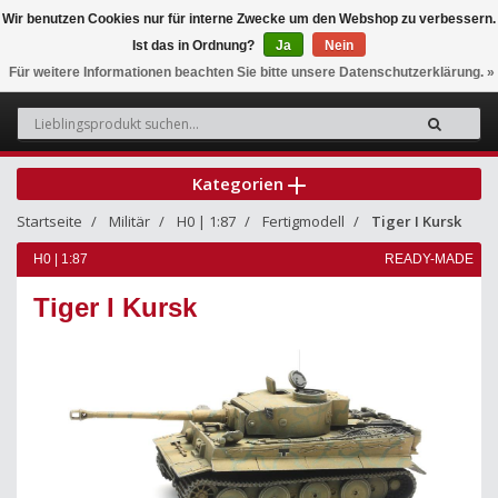
Wir benutzen Cookies nur für interne Zwecke um den Webshop zu verbessern.
Ist das in Ordnung?
Ja
Nein
0
Für weitere Informationen beachten Sie bitte unsere Datenschutzerklärung. »
Kategorien
Startseite
Militär
H0 | 1:87
Fertigmodell
Tiger I Kursk
H0 | 1:87
READY-MADE
Tiger I Kursk