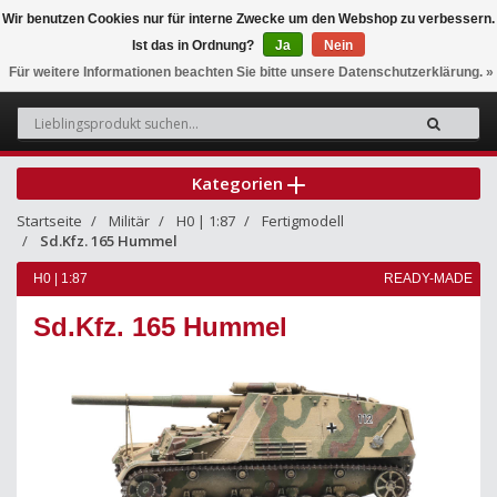
Wir benutzen Cookies nur für interne Zwecke um den Webshop zu verbessern.
Ist das in Ordnung?
Ja
Nein
0
Für weitere Informationen beachten Sie bitte unsere Datenschutzerklärung. »
Kategorien
Startseite
Militär
H0 | 1:87
Fertigmodell
Sd.Kfz. 165 Hummel
H0 | 1:87
READY-MADE
Sd.Kfz. 165 Hummel