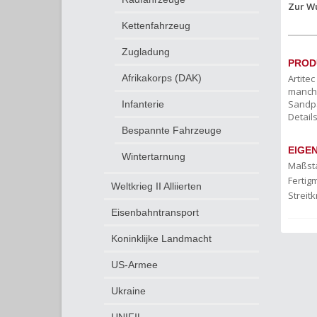
Zur W
Kettenfahrzeug
Zugladung
PROD
Artite
Afrikakorps (DAK)
manchm
Sandpa
Infanterie
Details
Bespannte Fahrzeuge
EIGE
Wintertarnung
Maßst
Fertigm
Weltkrieg II Alliierten
Streitk
Eisenbahntransport
Koninklijke Landmacht
US-Armee
Ukraine