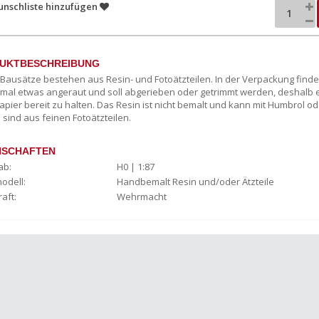
unschliste hinzufügen
UKTBESCHREIBUNG
c Bausätze bestehen aus Resin- und Fotoätzteilen. In der Verpackung finde
al etwas angeraut und soll abgerieben oder getrimmt werden, deshalb e
pier bereit zu halten. Das Resin ist nicht bemalt und kann mit Humbrol ode
 sind aus feinen Fotoätzteilen.
NSCHAFTEN
ab:
H0 | 1:87
odell:
Handbemalt Resin und/oder Ätzteile
raft:
Wehrmacht