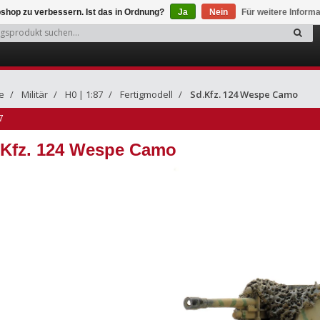
shop zu verbessern. Ist das in Ordnung?
Ja
Nein
Für weitere Inform
e
Militär
H0 | 1:87
Fertigmodell
Sd.Kfz. 124 Wespe Camo
7
.Kfz. 124 Wespe Camo