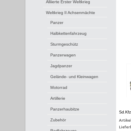
Alliierte Erster Weltkrieg
Weltkrieg II Achsenmächte
Panzer
Halbkettenfahrzeug
Sturmgeschütz
Panzerwagen
Jagdpanzer
Gelände- und Kleinwagen
Motorrad
Artillerie
Panzerhaubitze
Sd.Kf
Artike
Zubehör
Liefer
Radfahrzeuge