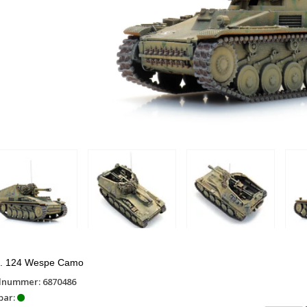
z. 124 Wespe Camo
lnummer: 6870486
bar: