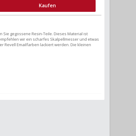
Kaufen
n Sie gegossene Resin-Teile. Dieses Material ist
mpfehlen wir ein scharfes Skalpellmesser und etwas
r Revell Emailfarben lackiert werden. Die kleinen