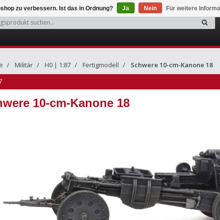
shop zu verbessern. Ist das in Ordnung?
Ja
Nein
Für weitere Inform
e
Militär
H0 | 1:87
Fertigmodell
Schwere 10-cm-Kanone 18
7
hwere 10-cm-Kanone 18