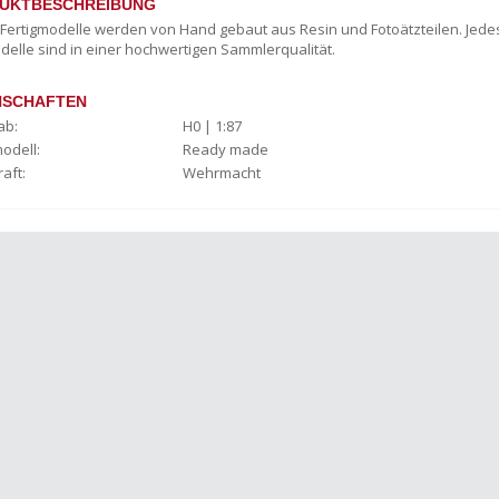
UKTBESCHREIBUNG
c Fertigmodelle werden von Hand gebaut aus Resin und Fotoätzteilen. Jede
delle sind in einer hochwertigen Sammlerqualität.
NSCHAFTEN
ab:
H0 | 1:87
odell:
Ready made
raft:
Wehrmacht