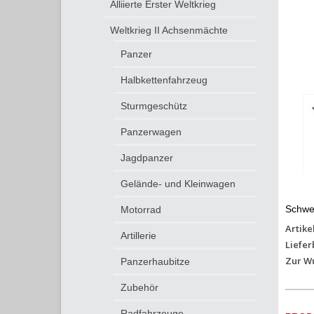
Alliierte Erster Weltkrieg
Weltkrieg II Achsenmächte
Panzer
Halbkettenfahrzeug
Sturmgeschütz
Panzerwagen
Jagdpanzer
Gelände- und Kleinwagen
Schwe
Motorrad
Artike
Artillerie
Liefer
Zur W
Panzerhaubitze
Zubehör
Radfahrzeuge