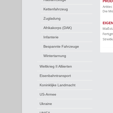
PROD
Artite
Kettenfahrzeug
Die Mo
Zugladung
EIGE
Afrikakorps (DAK)
Maßst
Fertigm
Infanterie
Streitk
Bespannte Fahrzeuge
Wintertarnung
Weltkrieg II Alliierten
Eisenbahntransport
Koninklijke Landmacht
US-Armee
Ukraine