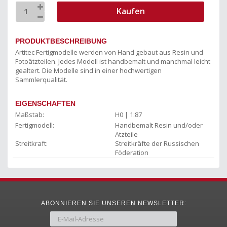
Kaufen
PRODUKTBESCHREIBUNG
Artitec Fertigmodelle werden von Hand gebaut aus Resin und
Fotoätzteilen. Jedes Modell ist handbemalt und manchmal leicht
gealtert. Die Modelle sind in einer hochwertigen
Sammlerqualität.
EIGENSCHAFTEN
Maßstab:
H0 | 1:87
Fertigmodell:
Handbemalt Resin und/oder
Ätzteile
Streitkraft:
Streitkräfte der Russischen
Föderation
ABONNIEREN SIE UNSEREN NEWSLETTER: