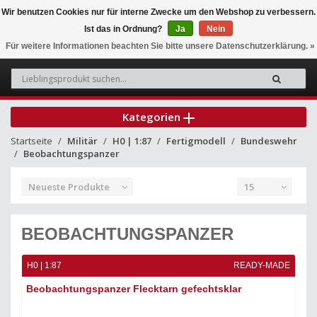
Wir benutzen Cookies nur für interne Zwecke um den Webshop zu verbessern.
Ist das in Ordnung?
Ja
Nein
0
Für weitere Informationen beachten Sie bitte unsere Datenschutzerklärung. »
Kategorien
Startseite
Militär
H0 | 1:87
Fertigmodell
Bundeswehr
Beobachtungspanzer
Neueste Produkte
15
BEOBACHTUNGSPANZER
H0 | 1:87
READY-MADE
Beobachtungspanzer Flecktarn gefechtsklar