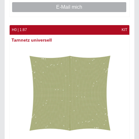
E-Mail mich
H0 | 1:87
KIT
Tarnnetz universell