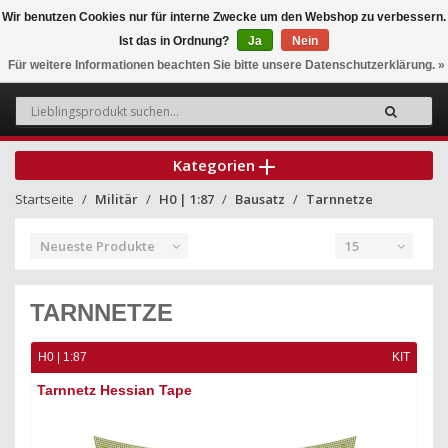
Wir benutzen Cookies nur für interne Zwecke um den Webshop zu verbessern.
Ist das in Ordnung?
Ja
Nein
0
Für weitere Informationen beachten Sie bitte unsere Datenschutzerklärung. »
Kategorien
Startseite
Militär
H0 | 1:87
Bausatz
Tarnnetze
Neueste Produkte
15
TARNNETZE
H0 | 1:87
KIT
Tarnnetz Hessian Tape