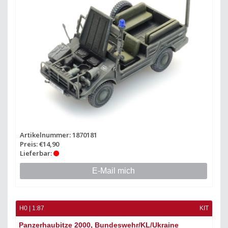
Artikelnummer: 1870181
Preis: €14,90
Lieferbar:
E-Mail mich
H0 | 1:87
KIT
Panzerhaubitze 2000, Bundeswehr/KL/Ukraine