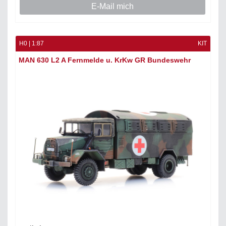
E-Mail mich
H0 | 1:87
KIT
MAN 630 L2 A Fernmelde u. KrKw GR Bundeswehr