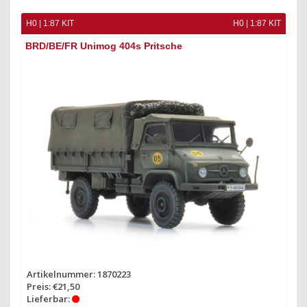
H0 | 1:87 KIT
H0 | 1:87 KIT
BRD/BE/FR Unimog 404s Pritsche
Artikelnummer: 1870223
Preis: €21,50
Lieferbar: