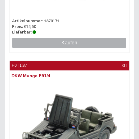
Artikelnummer: 1870171
Preis: €14,50
Lieferbar:
Kaufen
H0 | 1:87
KIT
DKW Munga F91/4