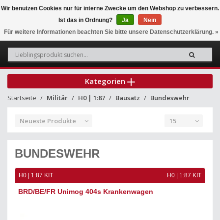
Wir benutzen Cookies nur für interne Zwecke um den Webshop zu verbessern.
Ist das in Ordnung?
Ja
Nein
0
Für weitere Informationen beachten Sie bitte unsere Datenschutzerklärung. »
Kategorien
Startseite
Militär
H0 | 1:87
Bausatz
Bundeswehr
Neueste Produkte
15
BUNDESWEHR
H0 | 1:87 KIT
H0 | 1:87 KIT
BRD/BE/FR Unimog 404s Krankenwagen