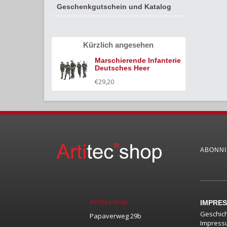
Geschenkgutschein und Katalog
Kürzlich angesehen
Marschierende Infanterie
Deutsches Heer
€29,20
ABONNI
Artitecshop
IMPRE
Geschic
Papaverweg 29b
Impress