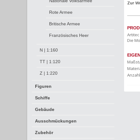
Nationale Volksarmee
Zur W
Rote Armee
Britische Armee
PROD
Artite
Französisches Heer
Die Mo
N | 1:160
EIGE
Maßst
TT | 1:120
Materia
Z | 1:220
Anzahl
Figuren
Schiffe
Gebäude
Ausschmückungen
Zubehör