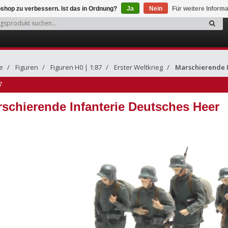
shop zu verbessern. Ist das in Ordnung?
Ja
Nein
Für weitere Inform
e
Figuren
Figuren H0 | 1:87
Erster Weltkrieg
Marschierende I
7
schierende Infanterie Deutsches Heer