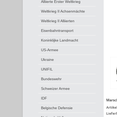
Alliierte Erster Weltkrieg
Weltkrieg II Achsenmächte
Weltkrieg II Alliierten
Eisenbahntransport
Koninklijke Landmacht
US-Armee
Ukraine
UNIFIL
Bundeswehr
Schweizer Armee
IDF
Marsch
Artike
Belgische Defensie
Liefer