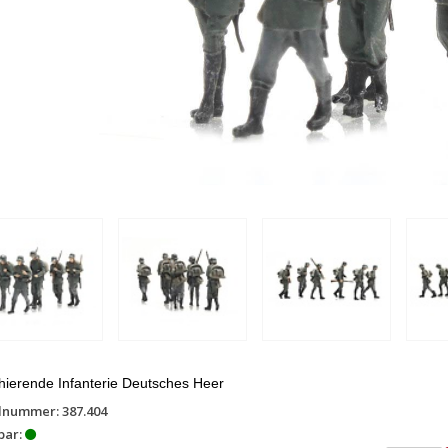
ierende Infanterie Deutsches Heer
lnummer: 387.404
bar: