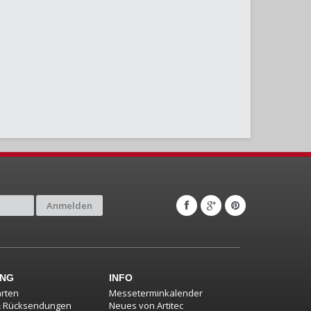
Anmelden
UNG
INFO
rten
Messeterminkalender
& Rücksendungen
Neues von Artitec