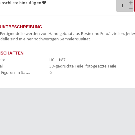
unschliste hinzufügen
UKTBESCHREIBUNG
c Fertigmodelle werden von Hand gebaut aus Resin und Fotoätzteilen. Jede
delle sind in einer hochwertigen Sammlerqualität.
NSCHAFTEN
ab:
H0 | 1:87
l:
3D-gedruckte Teile, fotogeätzte Teile
 Figuren im Satz:
6