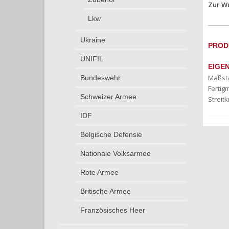
Zur W
Lkw
Ukraine
PROD
UNIFIL
EIGE
Maßst
Bundeswehr
Fertigm
Schweizer Armee
Streitk
IDF
Belgische Defensie
Nationale Volksarmee
Rote Armee
Britische Armee
Französisches Heer