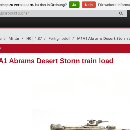
shop zu verbessern. Ist das in Ordnung?
Ja
Nein
Für weitere Inform
e
Militär
H0 | 1:87
Fertigmodell
M1A1 Abrams Desert Storm t
7
1 Abrams Desert Storm train load