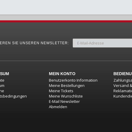
EREN SIE UNSEREN NEWSLETTER:
SSUM
MEIN KONTO
BEDIEN
hte
Benutzerkonto Information
Zahlungsa
um
Meine Bestellungen
Versand 
ine
Meine Tickets
Reklamat
tsbedingungen
Meine Wunschliste
Kundendi
E-Mail Newsletter
Abmelden