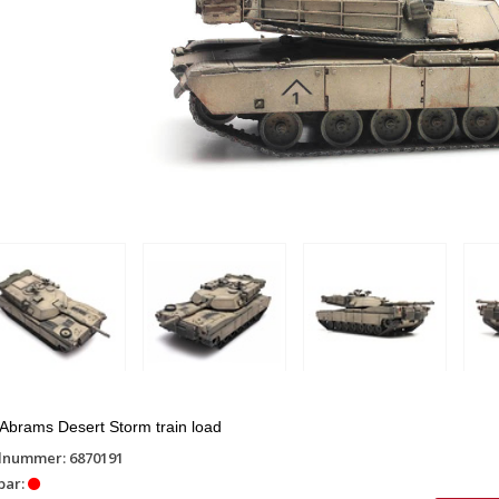
brams Desert Storm train load
lnummer: 6870191
bar: