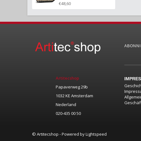
€48,60
ABONNI
Artitecshop
IMPRE
Geschic
Papaverweg 29b
Impress
1032 KE Amsterdam
Allgeme
Geschäf
Nederland
020-435 00 50
© Artitecshop - Powered by
Lightspeed