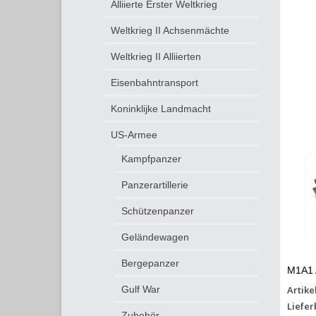
Alliierte Erster Weltkrieg
Weltkrieg II Achsenmächte
Weltkrieg II Alliierten
Eisenbahntransport
Koninklijke Landmacht
US-Armee
Kampfpanzer
Panzerartillerie
Schützenpanzer
Geländewagen
Bergepanzer
M1A1 A
Artike
Gulf War
Liefer
Zubehör