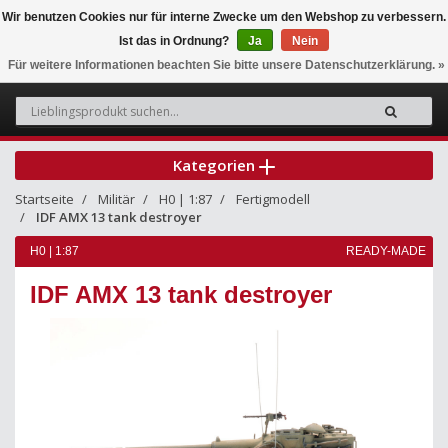
Wir benutzen Cookies nur für interne Zwecke um den Webshop zu verbessern.
Ist das in Ordnung?
Ja
Nein
0
Für weitere Informationen beachten Sie bitte unsere Datenschutzerklärung. »
Kategorien
Startseite
Militär
H0 | 1:87
Fertigmodell
IDF AMX 13 tank destroyer
H0 | 1:87
READY-MADE
IDF AMX 13 tank destroyer