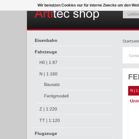
Wir benutzen Cookies nur für interne Zwecke um den Web
Eisenbahn
Startseit
Fahrzeuge
Sorti
H0 | 1:87
N | 1:160
FE
Bausatz
N | 1
Fertigmodell
Uni
Z | 1:220
TT | 1:120
Flugzeuge