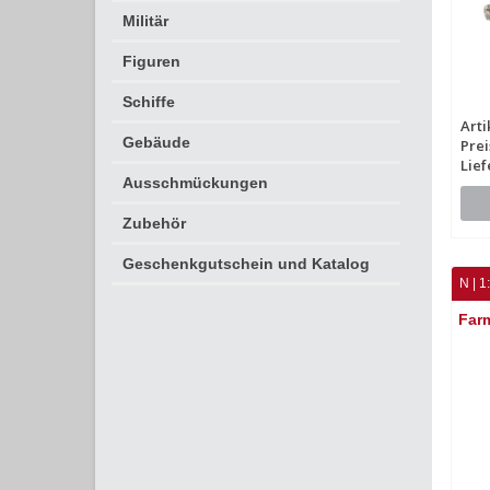
Militär
Figuren
Schiffe
Arti
Gebäude
Prei
Lief
Ausschmückungen
Zubehör
Geschenkgutschein und Katalog
N | 1
Farm