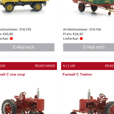
kelnummer: 316.159
Artikelnummer: 316.156
s: €30,60
Preis: €24,30
erbar:
Lieferbar:
E-Mail mich
E-Mail mich
:160
READY-MADE
N | 1:160
READ
all C row crop
Farmall C Traktor