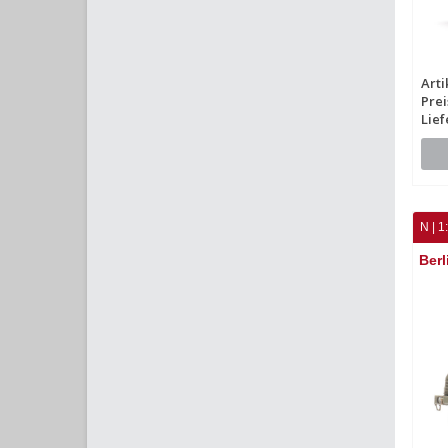
Arti
Prei
Lief
N | 1
Berl