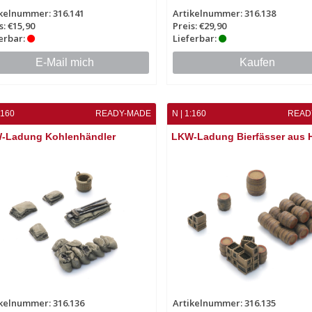
kelnummer: 316.141
Artikelnummer: 316.138
s: €15,90
Preis: €29,90
erbar:
Lieferbar:
E-Mail mich
Kaufen
:160
READY-MADE
N | 1:160
READ
-Ladung Kohlenhändler
LKW-Ladung Bierfässer aus 
kelnummer: 316.136
Artikelnummer: 316.135