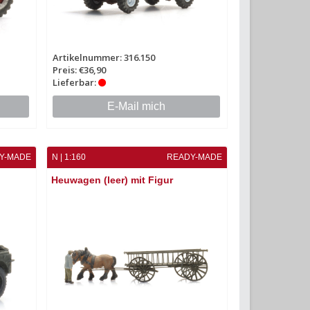
Artikelnummer: 316.150
Preis: €36,90
Lieferbar:
E-Mail mich
Y-MADE
N | 1:160
READY-MADE
Heuwagen (leer) mit Figur