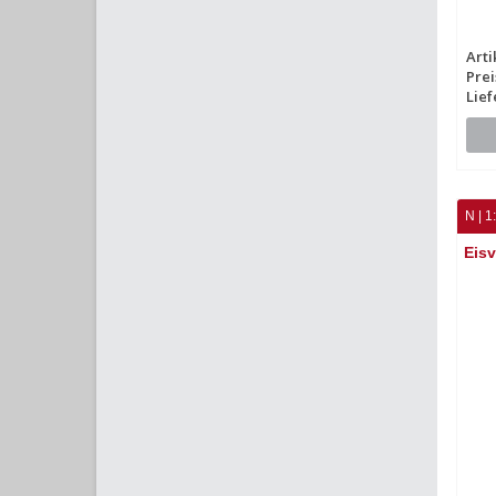
Art
Prei
Lief
N | 1
Eisv