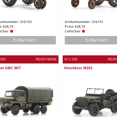
kelnummer: 316.152
Artikelnummer: 316.151
s: €28,10
Preis: €28,10
erbar:
Lieferbar:
E-Mail mich
E-Mail mich
:160
READY-MADE
N | 1:160
READ
iet GBC 8KT
Hotchkiss M201