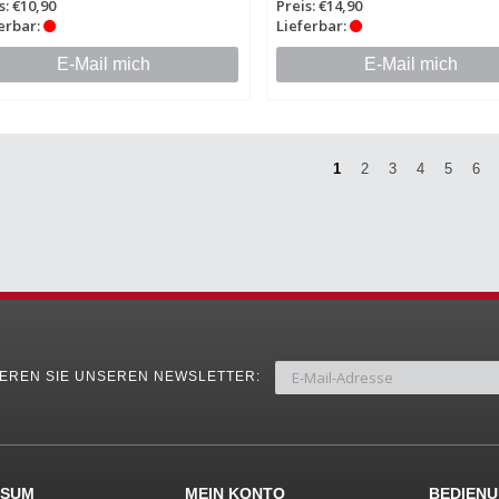
s: €10,90
Preis: €14,90
erbar:
Lieferbar:
E-Mail mich
E-Mail mich
1
2
3
4
5
6
EREN SIE UNSEREN NEWSLETTER:
SSUM
MEIN KONTO
BEDIEN