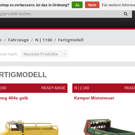
shop zu verbessern. Ist das in Ordnung?
Ja
Nein
Für weitere Inform
e
Fahrzeuge
N | 1:160
Fertigmodell
eren nach:
Neueste Produkte
RTIGMODELL
:160
READY-MADE
N | 1:160
READ
mog 404s gelb
Kemper Miststreuer