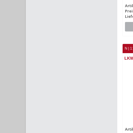
Arti
Prei
Lief
N | 1
LKW
Arti