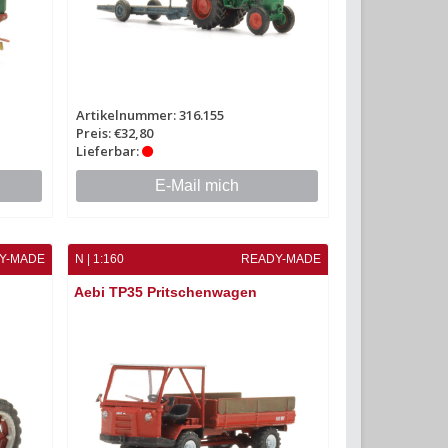
Artikelnummer: 316.155
Preis: €32,80
Lieferbar:
E-Mail mich
Y-MADE
N | 1:160
READY-MADE
Aebi TP35 Pritschenwagen