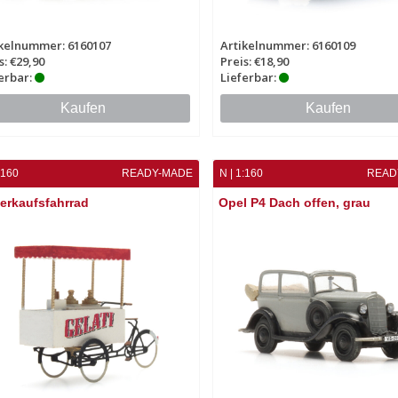
ikelnummer: 6160107
Artikelnummer: 6160109
s: €29,90
Preis: €18,90
erbar:
Lieferbar:
Kaufen
Kaufen
:160
READY-MADE
N | 1:160
READ
erkaufsfahrrad
Opel P4 Dach offen, grau