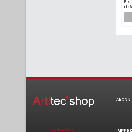
Prei
Lief
ABONNI
Artitecshop
IMPRE