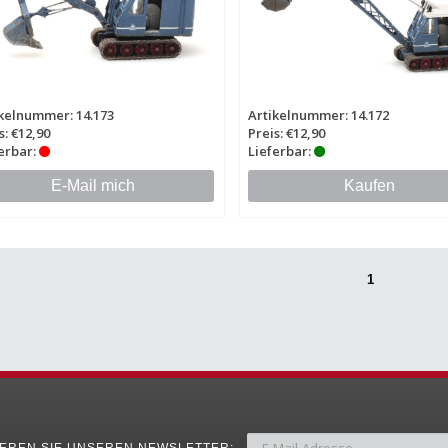
kelnummer: 14.173
Artikelnummer: 14.172
s: €12,90
Preis: €12,90
erbar:
Lieferbar:
E-Mail mich
Kaufen
1
EREN SIE UNSEREN NEWSLETTER: