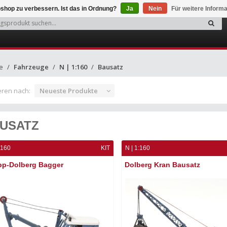
shop zu verbessern. Ist das in Ordnung?
Ja
Nein
Für weitere Inform
e
Fahrzeuge
N | 1:160
Bausatz
eren nach:
Neueste Produkte
USATZ
:160
KIT
N | 1:160
pp-Dolberg Bagger
Dolberg Kran Bausatz