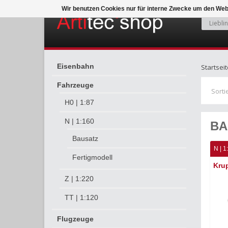
Wir benutzen Cookies nur für interne Zwecke um den Web
Eisenbahn
Startseit
Fahrzeuge
Sorti
H0 | 1:87
N | 1:160
BA
Bausatz
N | 1
Fertigmodell
Kru
Z | 1:220
TT | 1:120
Flugzeuge