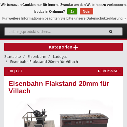
Wir benutzen Cookies nur für interne Zwecke um den Webshop zu verbessern.
Ist das in Ordnung?
Ja
Nein
0
Für weitere Informationen beachten Sie bitte unsere Datenschutzerklärung. »
Kategorien
Startseite
Eisenbahn
Ladegut
Eisenbahn Flakstand 20mm für Villach
H0 | 1:87
READY-MADE
Eisenbahn Flakstand 20mm für
Villach