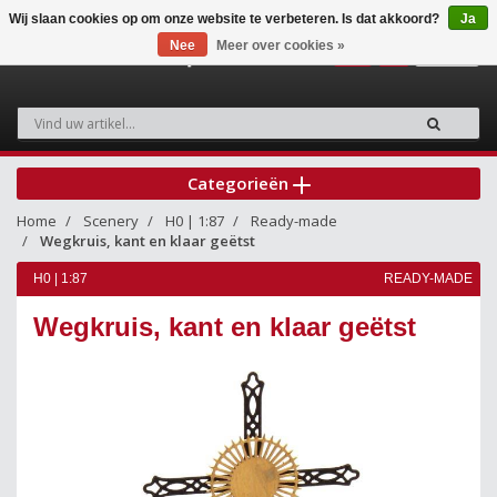
Wij slaan cookies op om onze website te verbeteren. Is dat akkoord?
Ja
Nee
Meer over cookies »
0
Categorieën
Home
Scenery
H0 | 1:87
Ready-made
Wegkruis, kant en klaar geëtst
H0 | 1:87
READY-MADE
Wegkruis, kant en klaar geëtst