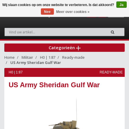
Wij slaan cookies op om onze website te verbeteren. Is dat akkoord?
Ja
Nee
Meer over cookies »
0
Categorieën
Home
Militair
H0 | 1:87
Ready-made
US Army Sheridan Gulf War
H0 | 1:87
READY-MADE
US Army Sheridan Gulf War