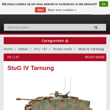
Wij slaan cookies op om onze website te verbeteren. Is dat akkoord?
Ja
Nee
Meer over cookies »
0
Categorieën
Home
Militair
H0 | 1:87
Ready-made
StuG IV Tarnung
H0 | 1:87
READY-MADE
StuG IV Tarnung