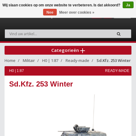
Wij slaan cookies op om onze website te verbeteren. Is dat akkoord?
Ja
Nee
Meer over cookies »
0
Categorieën
Home
Militair
H0 | 1:87
Ready-made
Sd.Kfz. 253 Winter
H0 | 1:87
READY-MADE
Sd.Kfz. 253 Winter