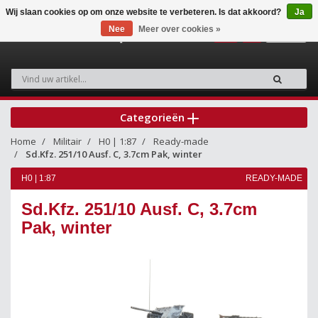
Wij slaan cookies op om onze website te verbeteren. Is dat akkoord?
Ja
Nee
Meer over cookies »
0
Categorieën
Home
Militair
H0 | 1:87
Ready-made
Sd.Kfz. 251/10 Ausf. C, 3.7cm Pak, winter
H0 | 1:87
READY-MADE
Sd.Kfz. 251/10 Ausf. C, 3.7cm
Pak, winter