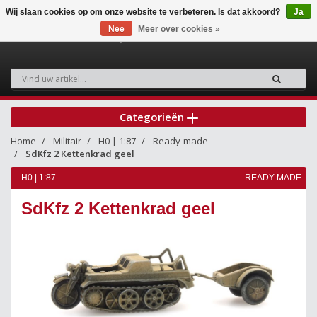
Wij slaan cookies op om onze website te verbeteren. Is dat akkoord?
Ja
Nee
Meer over cookies »
0
Categorieën
Home
Militair
H0 | 1:87
Ready-made
SdKfz 2 Kettenkrad geel
H0 | 1:87
READY-MADE
SdKfz 2 Kettenkrad geel