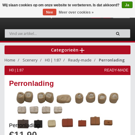
Wij slaan cookies op om onze website te verbeteren. Is dat akkoord?
Ja
Nee
Meer over cookies »
0
Categorieën
Home
Scenery
H0 | 1:87
Ready-made
Perronlading
H0 | 1:87
READY-MADE
Perronlading
Perronlading
€11,90